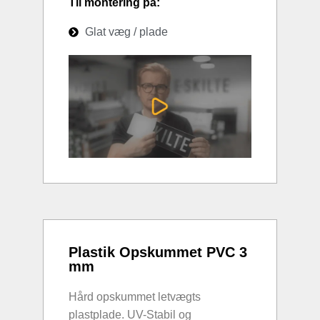
Til montering på:
Glat væg / plade
Plastik Opskummet PVC 3
mm
Hård opskummet letvægts
plastplade. UV-Stabil og