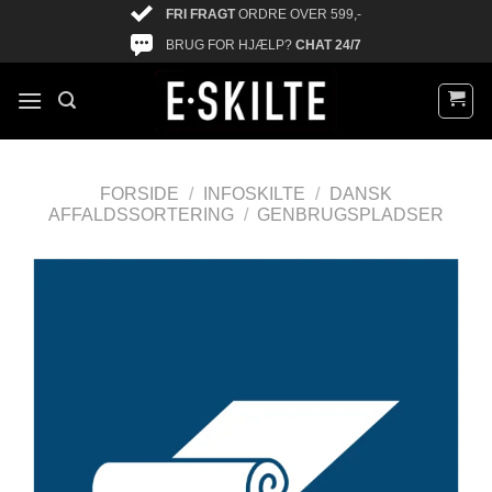
FRI FRAGT
ORDRE OVER 599,-
BRUG FOR HJÆLP?
CHAT 24/7
FORSIDE
/
INFOSKILTE
/
DANSK
AFFALDSSORTERING
/
GENBRUGSPLADSER