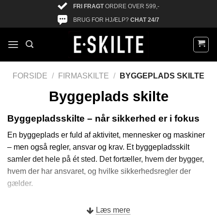
FRI FRAGT
ORDRE OVER 599,-
BRUG FOR HJÆLP?
CHAT 24/7
FORSIDE
/
FIRMASKILTE
/
BYGGEPLADS SKILTE
Byggeplads skilte
Byggepladsskilte – når sikkerhed er i fokus
En byggeplads er fuld af aktivitet, mennesker og maskiner
– men også regler, ansvar og krav. Et byggepladsskilt
samler det hele på ét sted. Det fortæller, hvem der bygger,
hvem der har ansvaret, og hvilke sikkerhedsregler der
gælder.
Kort sagt: det skaber
overblik og tryghed
– for
Læs mere