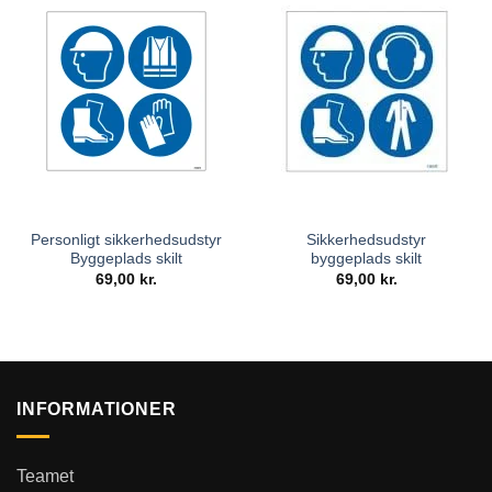
Gode råd til dit byggepladsskilt
Placér skiltet synligt
ved indgangen til byggepladsen.
Hold teksten klar
og læsbar – store bogstaver og tydelige
kontraster.
Brug piktogrammer
til at understøtte budskabet visuelt.
Tilføj logo
– det giver et professionelt udtryk.
Sørg for opdatering
– skift skiltet, hvis ansvarlige eller
Personligt sikkerhedsudstyr
Sikkerhedsudstyr
projektdata ændres.
Byggeplads skilt
byggeplads skilt
69,00
kr.
69,00
kr.
Et velplaceret, tydeligt skilt er ofte det første, folk ser – og
det sidste, de glemmer.
INFORMATIONER
Teamet