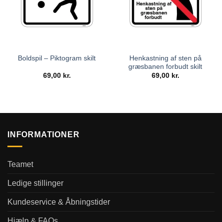
Henkastning af sten på
Boldspil – Piktogram skilt
græsbanen forbudt skilt
69,00
kr.
69,00
kr.
INFORMATIONER
Teamet
Ledige stillinger
Kundeservice & Åbningstider
Hjælp & FAQs