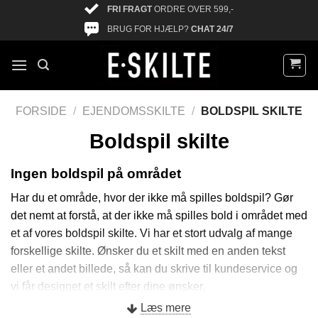
FRI FRAGT
ORDRE OVER 599,-
BRUG FOR HJÆLP?
CHAT 24/7
FORSIDE
/
EJENDOMSSKILTE
/
BOLDSPIL SKILTE
Boldspil skilte
Ingen boldspil på området
Har du et område, hvor der ikke må spilles boldspil? Gør
det nemt at forstå, at der ikke må spilles bold i området med
et af vores boldspil skilte. Vi har et stort udvalg af mange
forskellige skilte. Ønsker du et skilt med en anden tekst
eller et andet billede, så kan du skrive til kundeservice og
vi får designet et skilt efter dine ønsker.
Læs mere