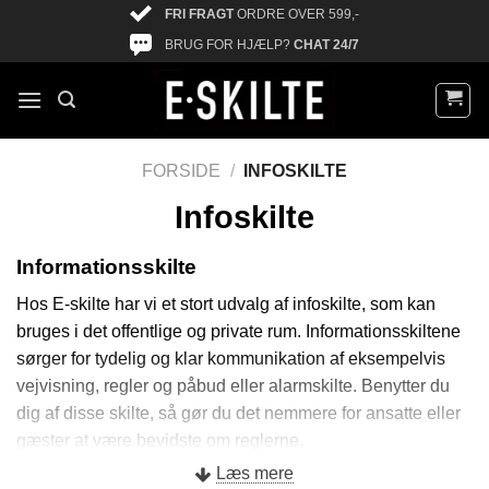
FRI FRAGT
ORDRE OVER 599,-
BRUG FOR HJÆLP?
CHAT 24/7
FORSIDE
/
INFOSKILTE
Infoskilte
Informationsskilte
Hos E-skilte har vi et stort udvalg af infoskilte, som kan
bruges i det offentlige og private rum. Informationsskiltene
sørger for tydelig og klar kommunikation af eksempelvis
vejvisning, regler og påbud eller alarmskilte. Benytter du
dig af disse skilte, så gør du det nemmere for ansatte eller
gæster at være bevidste om reglerne.
Læs mere