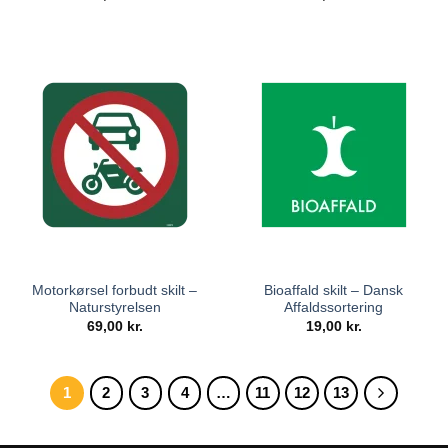
Motorkørsel forbudt skilt –
Bioaffald skilt – Dansk
Naturstyrelsen
Affaldssortering
69,00
kr.
19,00
kr.
1
2
3
4
…
11
12
13