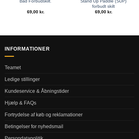
Stand Up Paddle (SUP)
Båd Forbudskilt.
forbudt skilt
69,00
kr.
69,00
kr.
INFORMATIONER
Teamet
Ledige stillinger
Kundeservice & Åbningstider
Hjælp & FAQs
Fortrydelse af køb og reklamationer
Betingelser for nyhedsmail
Persondatapolitik