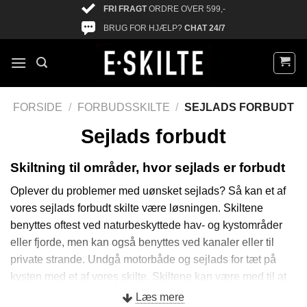
FRI FRAGT
ORDRE OVER 599,-
BRUG FOR HJÆLP?
CHAT 24/7
FORSIDE
/
FORBUDSSKILTE
/
SEJLADS FORBUDT
Sejlads forbudt
Skiltning til områder, hvor sejlads er forbudt
Oplever du problemer med uønsket sejlads? Så kan et af
vores sejlads forbudt skilte være løsningen. Skiltene
benyttes oftest ved naturbeskyttede hav- og kystområder
eller fjorde, men kan også benyttes ved kanaler eller til
private strande. Undgå motorbåde og sejlads for tæt på
kysten med et af vores skilte. Skiltene kan være med til at
mindske uheld i vandet, hvis bådene er uopmærksomme
Læs mere