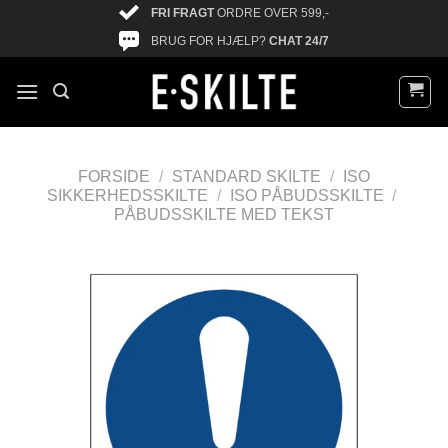
FRI FRAGT
ORDRE OVER 599,-
BRUG FOR HJÆLP?
CHAT 24/7
FORSIDE
/
STANDARD SKILTE
/
ISO
SIKKERHEDSSKILTE
/
ISO PÅBUDSSKILTE
/
PÅBUDSSKILTE MED TEKST