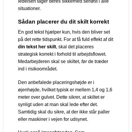
ledelsen tager deres sikkerhed seriøst i alle
situationer.
Sådan placerer du dit skilt korrekt
En god tekst hjælper kun, hvis den bliver set
på det rette tidspunkt. For at få fuld effekt af dit
din tekst her skilt
, skal det placeres
strategisk korrekt i forhold til arbejdsflowet.
Medarbejderen skal se skiltet,
før
de træder
ind i risikoområdet.
Den anbefalede placeringshøjde er i
øjenhøjde, hvilket typisk er mellem 1,4 og 1,6
meter over gulvet. Dette sikrer, at skiltet er
synligt uden at man skal lede efter det.
Samtidig skal du sikre, at der ikke står paller
eller maskiner i vejen for udsynet.