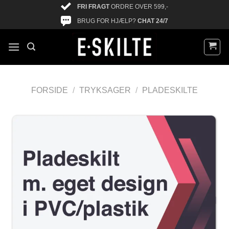
FRI FRAGT
ORDRE OVER 599,-
BRUG FOR HJÆLP?
CHAT 24/7
FORSIDE
/
TRYKSAGER
/
PLADESKILTE