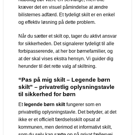
kræver det en visuel påmindelse at ændre
bilisternes adfærd. Et tydeligt skilt er en enkel
og effektiv løsning på dette problem.
Når du sætter et skilt op, tager du aktivt ansvar
for sikkerheden. Det signalerer tydeligt til alle
forbipasserende, at her bor børnefamilier, og
at der skal vises ekstra hensyn. Vi guider dig
herunder til det rette valg af skiltning.
“Pas på mig skilt – Legende børn
skilt” – privatretlig oplysningstavle
til sikkerhed for børn
Et
legende børn skilt
fungerer som en
privatretlig oplysningstavle. Det betyder, at det
ikke er et officielt færdselsskilt opsat af
kommunen, men derimod et informativt skilt,
som du selv kan sætte op på privat fællesvej