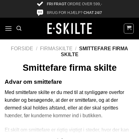
FRI FRAGT
ORDRE OVER 599,-
BRUG FOR HJÆLP?
CHAT 24/7
FORSIDE
/
FIRMASKILTE
/
SMITTEFARE FIRMA
SKILTE
Smittefare firma skilte
Advar om smittefare
Med smittefare skilte er du med til at synliggøre overfor
kunder og besøgende, at der er smittefare, og at der
dermed skal holdes afstand, eller at der skal sprittes
hænder, før kunderne kommer ind i butikken.
Et skilt om smittefare er rigtig vigtigt i steder, hvor der kan
komme mange besøgende på samme tid. Med et skilt fra