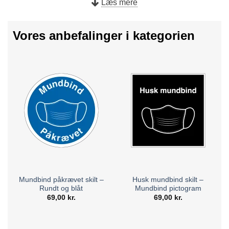
Læs mere
E-Skilte, kan du gøre dine kunder opmærksomme på jeres
krav til hygiejne og minimumsafstand til de øvrige
Vores anbefalinger i kategorien
besøgende.
Vores smittefare skilte leveres både som A-skilte, som du
let kan flytte rundt på efter behov, eller som skilte der bliver
produceret som klistermærke, aluminiumsplade, plastik
eller i forskellige typer folie.
Mundbind påkrævet skilt –
Husk mundbind skilt –
Rundt og blåt
Mundbind pictogram
69,00
kr.
69,00
kr.