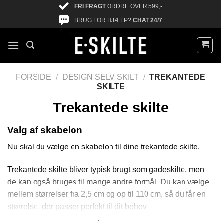
FRI FRAGT
ORDRE OVER 599,-
BRUG FOR HJÆLP?
CHAT 24/7
FORSIDE
/
DESIGN SELV SKILT
/
TREKANTEDE
SKILTE
Trekantede skilte
Valg af skabelon
Nu skal du vælge en skabelon til dine trekantede skilte.
Trekantede skilte bliver typisk brugt som gadeskilte, men
de kan også bruges til mange andre formål. Du kan vælge
mellem størrelser fra 2,5 cm og op til 110 cm, så du får en
størrelse, der passer perfekt til dit behov.