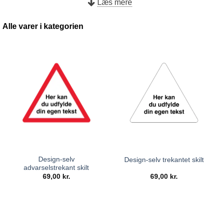
Læs mere
Når du har valgt din skabelon bliver du sendt videre til
vores skiltedesigner-platform, hvor du har mulighed for selv
Alle varer i kategorien
at tilføje din egen tekst og piktogrammer. I skiltedesigneren
har du også mulighed for at tilpasse størrelsen efter dit
behov samt at vælge det materiale, som passer til dine
krav. Her vil du kunne vælge mellem klistermærke,
aluminiumsplade, plastik eller varierende typer folie.
Design-selv
Design-selv trekantet skilt
advarselstrekant skilt
69,00
kr.
69,00
kr.