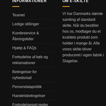
INFORMATIONER
OM E-SKILTE
Vi har Danmarks største
Teamet
samling af standard
Ledige stillinger
skilte. Når du bestiller
hos os, modtager du et
Kundeservice &
kvalitets produkt som
Åbningstider
holder i mange år. Alle
Hjælp & FAQs
vores skilte bliver
produceret i egen fabrik i
Fortrydelse af køb og
Slagelse.
reklamationer
Betingelser for
nyhedsmail
Persondatapolitik
Handelsbetingelser
Fortrydelsesret regler