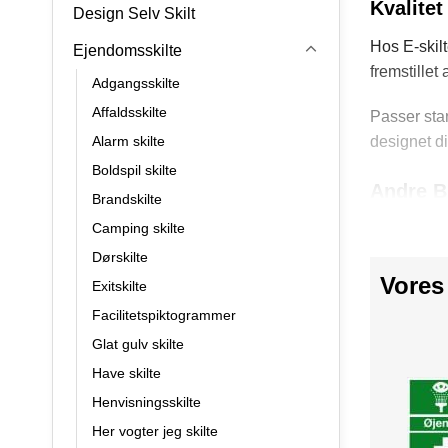
Kvalite
Design Selv Skilt
Hos E-skilt
Ejendomsskilte
fremstillet
Adgangsskilte
Affaldsskilte
Passer sta
Alarm skilte
designet d
Boldspil skilte
Andre B
Brandskilte
Camping skilte
Udover ilds
brandslange
Dørskilte
Vores
Exitskilte
Vores skilt
Facilitetspiktogrammer
reaktion og
Glat gulv skilte
Anvende
Have skilte
Henvisningsskilte
Kontorer:
Her vogter jeg skilte
Produktion