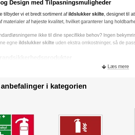
t og Design med Tilpasningsmuligheder
e tilbyder vi et bredt sortiment af
ildslukker skilte
, designet til 
 af materialer af højeste kvalitet, hvilket garanterer lang holdbar
ndardløsningerne ikke til dine specifikke behov? Ingen bekymrin
ine egne
ildslukker skilte
uden ekstra omkostninger, så de passer 
randsikkerhedsprodukter
Læs mere
lukker skilte har vi også et omfattende udvalg af andre brandsikk
r og meget mere, som alle findes i vores brandskilte kategori.
 anbefalinger i kategorien
e spiller en kritisk rolle i nødsituationer. En klar og tydelig mark
 alvorlige skader i tilfælde af brand.
lsesmuligheder for Ildslukker Skilte
Markér klart ildslukkerens placering i åbne kontorlandskaber o
sfaciliteter:
Sikkerhed først i områder med høj brandrisiko.