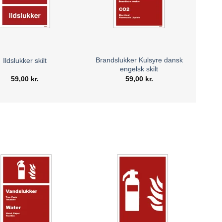
trafik kræver tydelig signalering.
vate hjem, især i køkkenet eller nær pejse.
skytte menneskeliv og ejendom. Bestil i dag og sikr, at
Brandslukker Kulsyre dansk
Ildslukker skilt
engelsk skilt
ikkert.
59,00
kr.
59,00
kr.