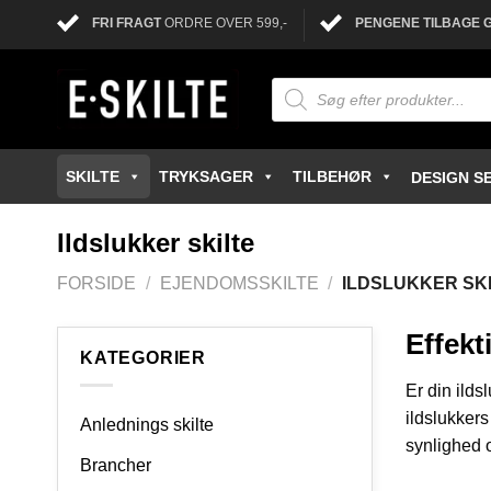
FRI FRAGT
ORDRE OVER 599,-
PENGENE TILBAGE 
SKILTE
TRYKSAGER
TILBEHØR
DESIGN SE
Ildslukker skilte
FORSIDE
/
EJENDOMSSKILTE
/
ILDSLUKKER SK
Effekt
KATEGORIER
Er din ilds
ildslukkers
Anlednings skilte
synlighed o
Brancher