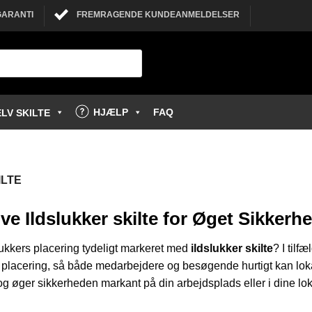
GARANTI
FREMRAGENDE KUNDEANMELDELSER
HJÆLP
FAQ
LV SKILTE
ILTE
ive Ildslukker skilte for Øget Sikkerh
lukkers placering tydeligt markeret med
ildslukker skilte
? I tilf
 placering, så både medarbejdere og besøgende hurtigt kan lokal
g øger sikkerheden markant på din arbejdsplads eller i dine lok