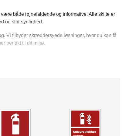
at være både iøjnefaldende og informative. Alle skilte er
hed og stor synlighed.
g. Vi tilbyder skræddersyede løsninger, hvor du kan få
perfekt til dit miljø.
erhedsskilte. Dette inkluderer skilte for branddøre,
ering af ildslukkere kan være forskellen på en hurtig
g på medarbejderes kontorer.