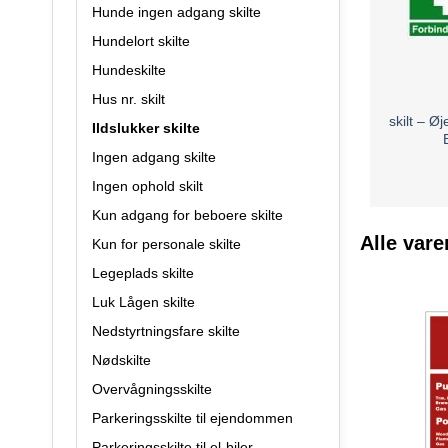
Hunde ingen adgang skilte
Offentlige 
Hundelort skilte
Private Hj
Hundeskilte
Hus nr. skilt
Vores
ilds
skilt – Ø
Ildslukker skilte
din ejendom
Ingen adgang skilte
Ingen ophold skilt
Kun adgang for beboere skilte
Alle vare
Kun for personale skilte
Legeplads skilte
Luk Lågen skilte
Nedstyrtningsfare skilte
Nødskilte
Overvågningsskilte
Parkeringsskilte til ejendommen
Parkeringsskilte til el-biler