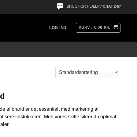
BRUG FOR HJÆLP?
CHAT 24/7
KURV /
0,00
KR.
LOG IND
ed
ælde af brand er det essentielt med markering af
isere ildslukkeren. Med vores skilte sikrer du optimal
aler.