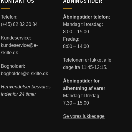
KONTAKT OS
ÅBNINGSTIDER
Telefon:
Åbningstider telefon:
(+45) 82 82 30 84
Mandag til torsdag:
8:00 – 15:00
Kundeservice:
Fredag:
kundeservice@e-
8:00 – 14:00
skilte.dk
Telefonen er lukket alle
Bogholderi:
dage fra 11:45-12:15.
bogholder@e-skilte.dk
Åbningstider for
Henvendelser besvares
afhentning af varer
indenfor 24 timer
Mandag til fredag:
7.30 – 15.00
Se vores lukkedage