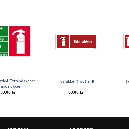
enskyl Forbindskasse
Ildslukker (rød) skilt
I
randslukker
59,00
kr.
59,00
kr.