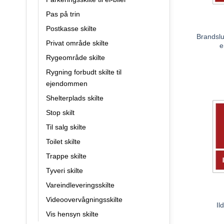
Pas på trin
Postkasse skilte
Brandslu
Privat område skilte
e
Rygeområde skilte
Rygning forbudt skilte til
ejendommen
Shelterplads skilte
Stop skilt
Til salg skilte
Toilet skilte
Trappe skilte
Tyveri skilte
Vareindleveringsskilte
Videoovervågningsskilte
Il
Vis hensyn skilte