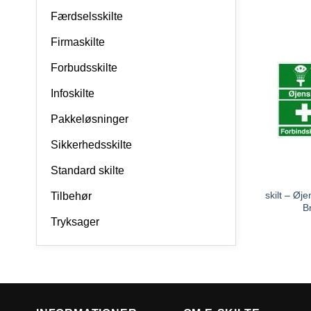
Færdselsskilte
Firmaskilte
Forbudsskilte
Infoskilte
Pakkeløsninger
Sikkerhedsskilte
Standard skilte
skilt – Øj
Tilbehør
B
Tryksager