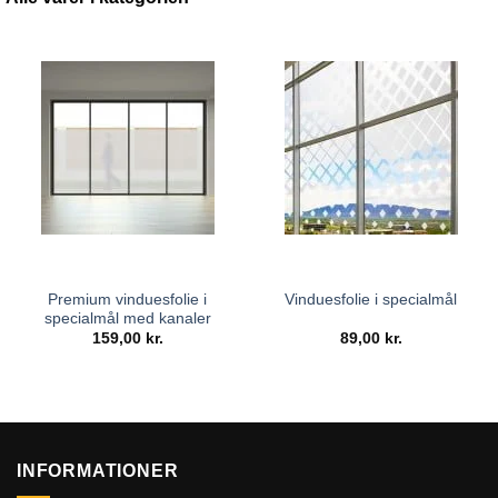
foretrækker et subtilt meleret udseende eller et unikt,
brugerdefineret print, kan vores team hjælpe dig med at
skabe et design, der passer perfekt ind i dit rum. Fra
kontorlogi til hjemmedekoration, mulighederne er
uendelige.
Anvendelse
Folien er yderst alsidig og kan bruges i mange forskellige
sammenhænge. Her er nogle af de mest almindelige
anvendelser:
Premium vinduesfolie i
Vinduesfolie i specialmål
specialmål med kanaler
Kontorer:
Perfekt til at skabe private mødelokaler eller
159,00
kr.
89,00
kr.
individuelle arbejdsstationer i åbne kontorlandskaber.
Hjem:
Ideel til soveværelser, badeværelser og andre
områder, hvor privatliv er en prioritet.
Butiksfronten:
Fremragende til at fremvise branding,
INFORMATIONER
samtidig med at kundens privatliv bevares indenfor.