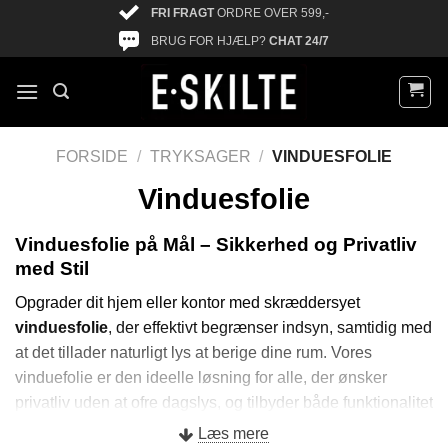
FRI FRAGT
ORDRE OVER 599,-
BRUG FOR HJÆLP?
CHAT 24/7
FORSIDE
/
TRYKSAGER
/
VINDUESFOLIE
Vinduesfolie
Vinduesfolie på Mål – Sikkerhed og Privatliv
med Stil
Opgrader dit hjem eller kontor med skræddersyet
vinduesfolie
, der effektivt begrænser indsyn, samtidig med
at det tillader naturligt lys at berige dine rum. Vores
vinduefolie er den ideelle løsning for alle, der ønsker
privatliv uden at ofre dagslys, og tilbyder både funktionalitet
og æstetik til dine glasoverflader.
Læs mere