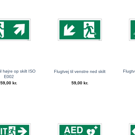
il højre op skilt ISO
Flugtv
Flugtvej til venstre ned skilt
E002
59,00
kr.
59,00
kr.