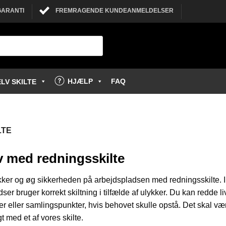
GARANTI
FREMRAGENDE KUNDEANMELDELSER
HJÆLP
FAQ
LV SKILTE
LTE
v med redningsskilte
ker og øg sikkerheden på arbejdspladsen med redningsskilte. I D
ser bruger korrekt skiltning i tilfælde af ulykker. Du kan redd
r eller samlingspunkter, hvis behovet skulle opstå. Det skal væ
t med et af vores skilte.