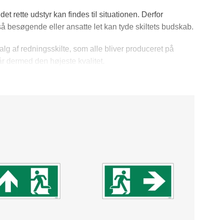
det rette udstyr kan findes til situationen. Derfor
så besøgende eller ansatte let kan tyde skiltets budskab.
valg af redningsskilte, som alle bliver produceret på
r dermed den højeste kvalitet.