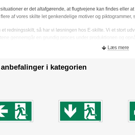
situationer er det altafgørende, at flugtvejene kan findes eller at 
flere af vores skilte let genkendelige motiver og piktogrammer, 
et redningsskilt, så har vi løsningen hos E-skilte. Vi et stort ud
iltene gennemgår en grundig proces under produktionen og opnå
Læs mere
 anbefalinger i kategorien