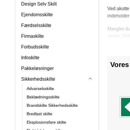
Design Selv Skilt
Ved akutte 
Ejendomsskilte
indeholder 
Færdselsskilte
Mangler du 
Firmaskilte
stedet. Sk
Forbudsskilte
Infoskilte
Vores
Pakkeløsninger
Sikkerhedsskilte
Advarselsskilte
Beklædningsskilte
Brandskilte Sikkerhedsskilte
Bredlast skilte
Eksplosionsfare skilte