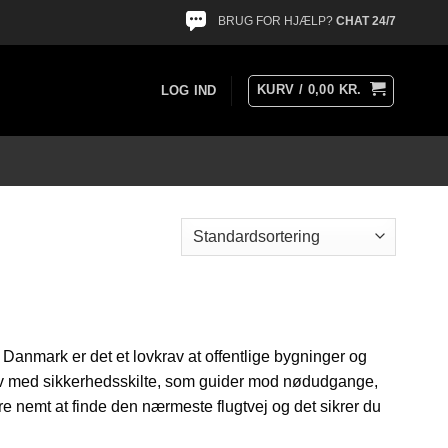
BRUG FOR HJÆLP?
CHAT 24/7
KURV /
0,00
KR.
LOG IND
anmark er det et lovkrav at offentlige bygninger og
e liv med sikkerhedsskilte, som guider mod nødudgange,
re nemt at finde den nærmeste flugtvej og det sikrer du