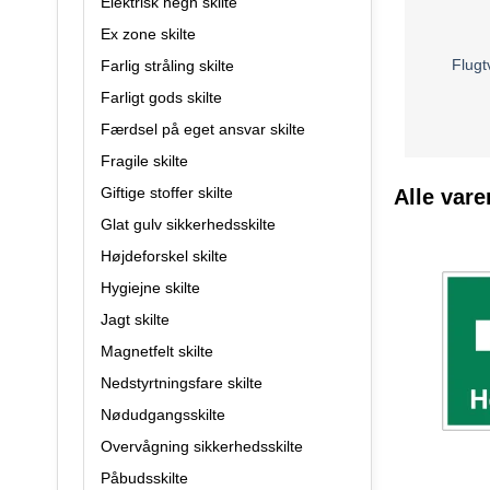
Elektrisk hegn skilte
Ex zone skilte
Flugtv
Farlig stråling skilte
Farligt gods skilte
Færdsel på eget ansvar skilte
Fragile skilte
Giftige stoffer skilte
Alle vare
Glat gulv sikkerhedsskilte
Højdeforskel skilte
Hygiejne skilte
Jagt skilte
Magnetfelt skilte
Nedstyrtningsfare skilte
Nødudgangsskilte
Overvågning sikkerhedsskilte
Påbudsskilte