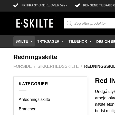
FRI FRAGT
ORDRE OVER 599,-
PENGENE TILBAGE 
SKILTE
TRYKSAGER
TILBEHØR
DESIGN SE
Redningsskilte
FORSIDE
/
SIKKERHEDSSKILTE
/
REDNINGSSKI
Red li
KATEGORIER
Undgå ulyk
arbejdsplad
Anlednings skilte
nødtelefone
Brancher
bedst mulig