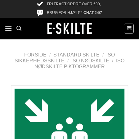
FRI FRAGT
ORDRE OVER 599,-
BRUG FOR HJÆLP?
CHAT 24/7
FORSIDE
/
STANDARD SKILTE
/
ISO
SIKKERHEDSSKILTE
/
ISO NØDSKILTE
/
ISO
NØDSKILTE PIKTOGRAMMER