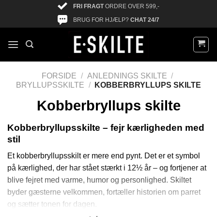
FRI FRAGT
ORDRE OVER 599,-
BRUG FOR HJÆLP?
CHAT 24/7
FORSIDE
/
ANLEDNINGS SKILTE
/
BRYLLUPSSKILTE
/
KOBBERBRYLLUPS SKILTE
Kobberbryllups skilte
Kobberbryllupsskilte – fejr kærligheden med
stil
Et kobberbryllupsskilt er mere end pynt. Det er et symbol
på kærlighed, der har stået stærkt i 12½ år – og fortjener at
blive fejret med varme, humor og personlighed. Skiltet
byder gæsterne velkommen, fortæller historien om parret
og sætter tonen for dagen.