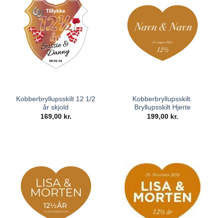
bliver præcist som på skærmen. Vi sørger for, at både
farver, tekst og detaljer står skarpt – og at skiltet bliver et
varigt symbol på jeres kærlighedsrejse.
Kort sagt:
Et kobberbryllupsskilt er den lille detalje, der
binder dagen sammen – fra velkomst til farvel. Det sætter
tonen, viser omtanke og bliver et minde om kærlighed, der
har holdt i 12½ år (og forhåbentlig mange flere).
Kobberbryllupsskilt 12 1/2
Kobberbryllupsskilt.
år skjold
Bryllupsskilt Hjerte
169,00
kr.
199,00
kr.