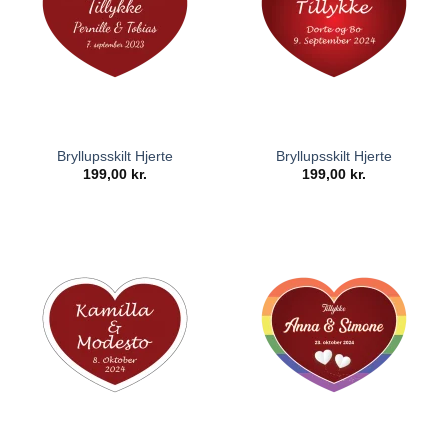
Brug kobberbryllupsskilte til hele festen
Et kobberbryllupsskilt kan bruges fra første gæst
ankommer, til den sidste siger farvel. Ved indgangen byder
det velkommen med et varmt “Tillykke med de 12½ år”. Ved
gavebordet skaber det blikfang – og ved udgangen kan et
“Tak for i dag”-skilt afslutte festen med stil.
Bryllupsskilt Hjerte
Bryllupsskilt Hjerte
199,00
kr.
199,00
kr.
Nogle vælger også at give skiltet som gave. Et personligt
kobberbryllupsskilt med navne, dato og kærlig hilsen bliver
et minde, parret kan tage med sig hjem. Det er en gave, der
ikke visner eller slides – men bliver stående som et symbol
på dagen og på kærligheden, der holder.
Et skilt med varme og personlighed
Hos E-skilte handler skilte ikke kun om funktion – men
også om følelse. Et
kobberbryllupsskilt
skal afspejle den
stemning, I ønsker at skabe: ro, glæde og kærlighed. Derfor
kan du vælge mellem mange forskellige udtryk – fra enkelt