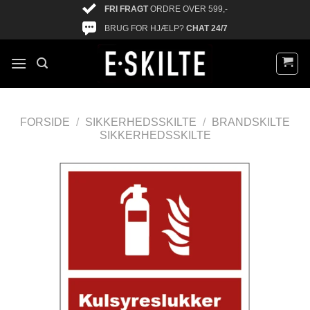
FRI FRAGT
ORDRE OVER 599,-
BRUG FOR HJÆLP?
CHAT 24/7
FORSIDE
/
SIKKERHEDSSKILTE
/
BRANDSKILTE
SIKKERHEDSSKILTE