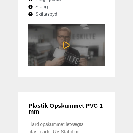
Stang
Skiltespyd
Plastik Opskummet PVC 1
mm
Hård opskummet letvægts
plastplade. UV-Stabil og