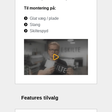
Til montering på:
Glat væg / plade
Stang
Skiltespyd
Features tilvalg