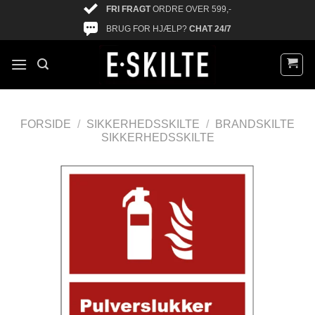
FRI FRAGT
ORDRE OVER 599,-
BRUG FOR HJÆLP?
CHAT 24/7
FORSIDE
/
SIKKERHEDSSKILTE
/
BRANDSKILTE
SIKKERHEDSSKILTE