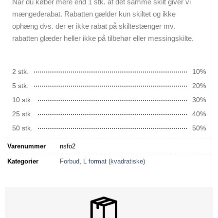
Når du køber mere end 1 stk. af det samme skilt giver vi
mængederabat. Rabatten gælder kun skiltet og ikke
ophæng dvs. der er ikke rabat på skiltestænger mv.
rabatten glæder heller ikke på tilbehør eller messingskilte.
2 stk.
10%
5 stk.
20%
10 stk.
30%
25 stk.
40%
50 stk.
50%
Varenummer
nsfo2
Kategorier
Forbud
,
L format (kvadratiske)