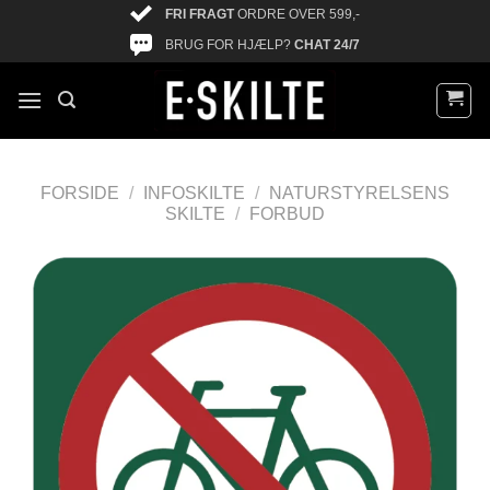
FRI FRAGT
ORDRE OVER 599,-
BRUG FOR HJÆLP?
CHAT 24/7
FORSIDE
/
INFOSKILTE
/
NATURSTYRELSENS
SKILTE
/
FORBUD