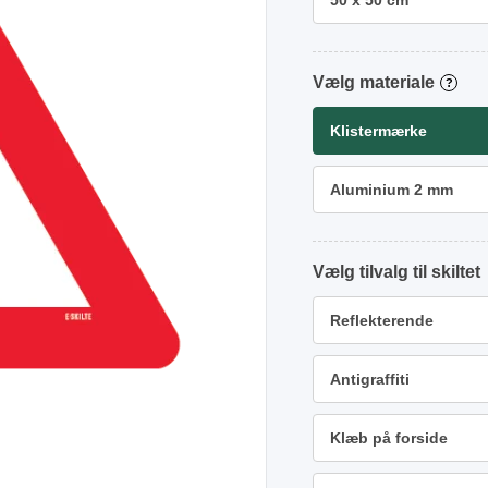
50 x 50 cm
materiale
?
Klistermærke
Aluminium 2 mm
tilvalg
Reflekterende
Antigraffiti
Klæb på forside