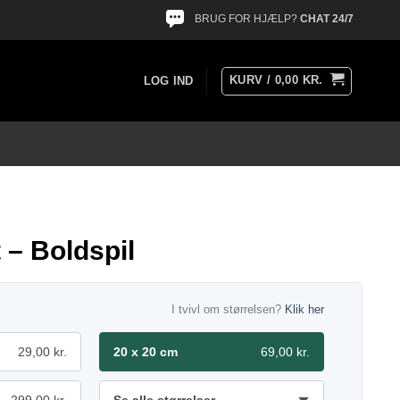
BRUG FOR HJÆLP?
CHAT 24/7
KURV /
0,00
KR.
LOG IND
 – Boldspil
I tvivl om størrelsen?
Klik her
29,00 kr.
20 x 20 cm
69,00 kr.