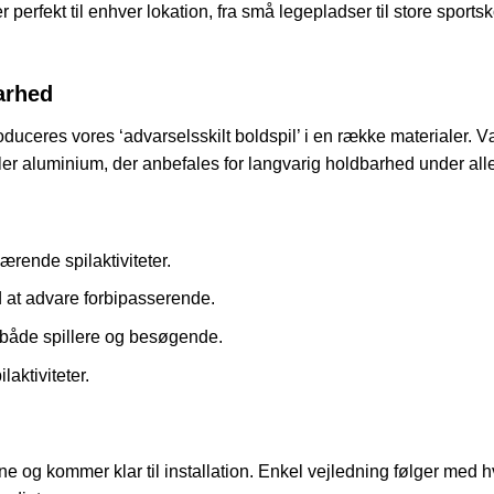
perfekt til enhver lokation, fra små legepladser til store sportsk
arhed
uceres vores ‘advarselsskilt boldspil’ i en række materialer. Væ
r aluminium, der anbefales for langvarig holdbarhed under alle
rende spilaktiviteter.
d at advare forbipasserende.
både spillere og besøgende.
laktiviteter.
e og kommer klar til installation. Enkel vejledning følger med hve