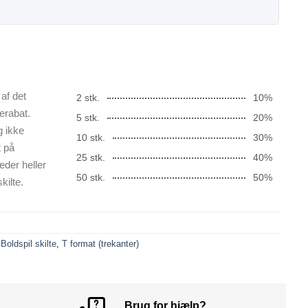
af det
2 stk.
10%
erabat.
5 stk.
20%
g ikke
10 stk.
30%
t på
25 stk.
40%
æder heller
50 stk.
50%
kilte.
,
Boldspil skilte
,
T format (trekanter)
Brug for hjælp?