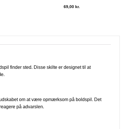
69,00
kr.
il finder sted. Disse skilte er designet til at
de.
er budskabet om at være opmærksom på boldspil. Det
g reagere på advarslen.