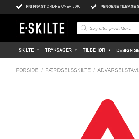
FRI FRAGT
ORDRE OVER 599,-
PENGENE TILBAGE 
SKILTE
TRYKSAGER
TILBEHØR
DESIGN SE
FORSIDE
/
FÆRDSELSSKILTE
/
ADVARSELSTAV