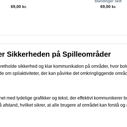
blandinger skilt
69,00
kr.
69,00
kr.
rer Sikkerheden på Spilleområder
pretholde sikkerhed og klar kommunikation på områder, hvor boldsp
e om spilaktiviteter, der kan påvirke det omkringliggende områ
signet med tydelige grafikker og tekst, der effektivt kommuniker
på afstand, hvilket sikrer, at alle brugere af området kan forstå o