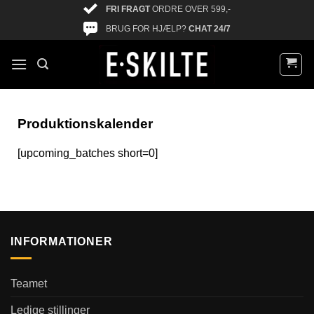
FRI FRAGT
ORDRE OVER 599,-
BRUG FOR HJÆLP?
CHAT 24/7
Produktionskalender
[upcoming_batches short=0]
INFORMATIONER
Teamet
Ledige stillinger