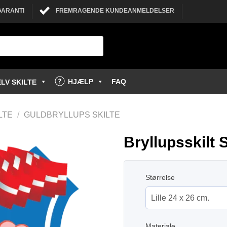
GARANTI
FREMRAGENDE KUNDEANMELDELSER
HJÆLP
FAQ
LV SKILTE
LTE
/
GULDBRYLLUPS SKILTE
Bryllupsskilt 
Størrelse
Materiale