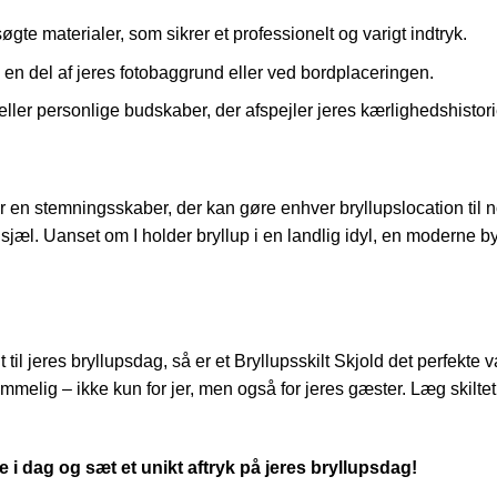
dsøgte materialer, som sikrer et professionelt og varigt indtryk.
m en del af jeres fotobaggrund eller ved bordplaceringen.
r eller personlige budskaber, der afspejler jeres kærlighedshistori
t er en stemningsskaber, der kan gøre enhver bryllupslocation til 
sjæl. Uanset om I holder bryllup i en landlig idyl, en moderne by,
nt til jeres bryllupsdag, så er et Bryllupsskilt Skjold det perfek
melig – ikke kun for jer, men også for jeres gæster. Læg skiltet
e i dag og sæt et unikt aftryk på jeres bryllupsdag!