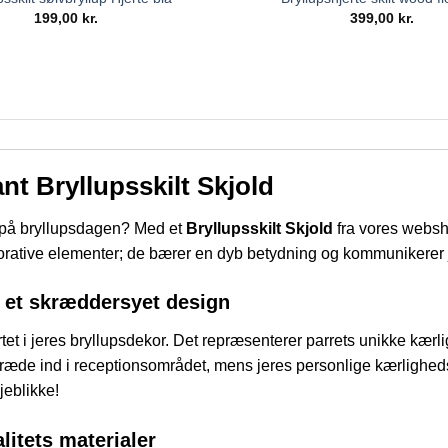
199,00
kr.
399,00
kr.
nt Bryllupsskilt Skjold
g på bryllupsdagen? Med et
Bryllupsskilt Skjold
fra vores websho
korative elementer; de bærer en dyb betydning og kommunikerer j
 et skræddersyet design
ertet i jeres bryllupsdekor. Det repræsenterer parrets unikke kær
ler træde ind i receptionsområdet, mens jeres personlige kærligh
eblikke!
litets materialer