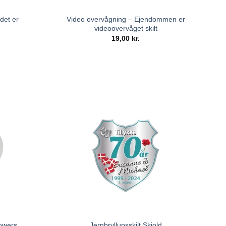
det er
Video overvågning – Ejendommen er
videoovervåget skilt
19,00
kr.
lowers
Jernbryllupsskilt Skjold