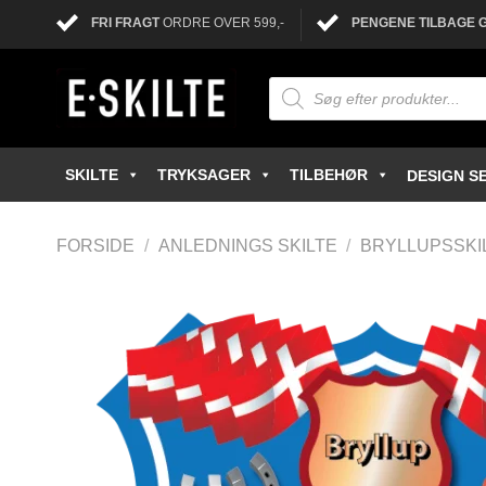
FRI FRAGT
ORDRE OVER 599,-
PENGENE TILBAGE 
SKILTE
TRYKSAGER
TILBEHØR
DESIGN SE
FORSIDE
/
ANLEDNINGS SKILTE
/
BRYLLUPSSKI