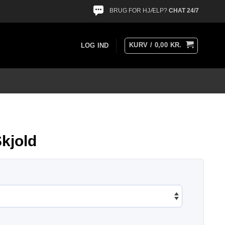
BRUG FOR HJÆLP?
CHAT 24/7
KURV /
0,00
KR.
LOG IND
Skjold