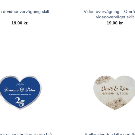
Video overvågning – Områ
m & videoovervågning skilt
videoovervåget skilt
19,00
kr.
19,00
kr.
psskilt sølvbryllup Hjerte blå
Bryllupshjerte skilt wood f