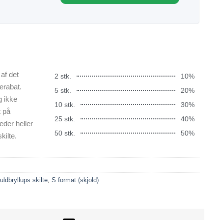
af det
2 stk.
10%
erabat.
5 stk.
20%
g ikke
10 stk.
30%
t på
25 stk.
40%
æder heller
50 stk.
50%
kilte.
uldbryllups skilte
,
S format (skjold)