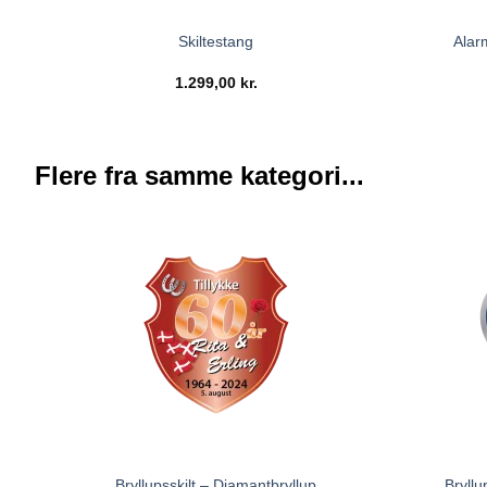
Skiltestang
Alar
1.299,00
kr.
Flere fra samme kategori...
Bryllupsskilt – Diamantbryllup
Bryllu