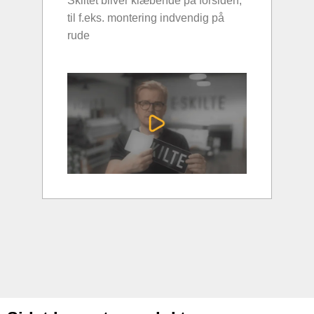
Skiltet bliver klæbende på forsiden,
til f.eks. montering indvendig på
rude