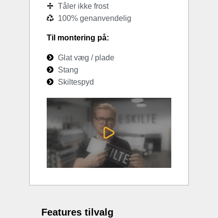
Tåler ikke frost
100% genanvendelig
Til montering på:
Glat væg / plade
Stang
Skiltespyd
Features tilvalg