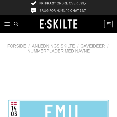
FRI FRAGT
ORDRE OVER 599,-
BRUG FOR HJÆLP?
CHAT 24/7
FORSIDE
/
ANLEDNINGS SKILTE
/
GAVEIDÉER
/
NUMMERPLADER MED NAVNE