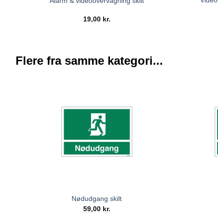
Video
Alarm & videoovervågning skilt
19,00
kr.
Flere fra samme kategori...
Nødudgang skilt
59,00
kr.