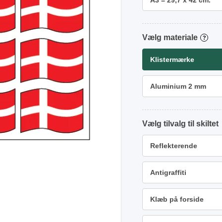
A3 = 29,7 x 42 cm.
materiale
?
Klistermærke
Aluminium 2 mm
tilvalg
Reflekterende
Antigraffiti
Klæb på forside