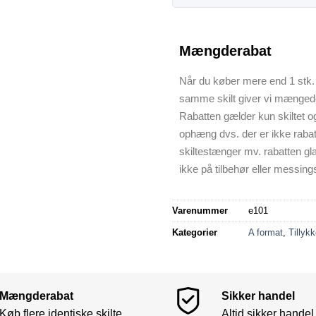
Mængderabat
Når du køber mere end 1 stk. 
samme skilt giver vi mænged
Rabatten gælder kun skiltet o
ophæng dvs. der er ikke raba
skiltestænger mv. rabatten gl
ikke på tilbehør eller messings
Varenummer
e101
Kategorier
A format
,
Tillykk
Mængderabat
Sikker handel
Køb flere identiske skilte
Altid sikker handel