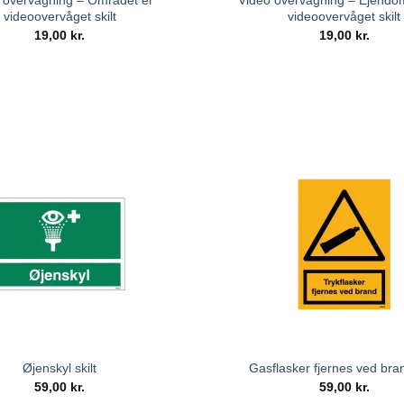
 overvågning – Området er
Video overvågning – Ejend
videoovervåget skilt
videoovervåget skilt
19,00
kr.
19,00
kr.
Øjenskyl skilt
Gasflasker fjernes ved bran
59,00
kr.
59,00
kr.