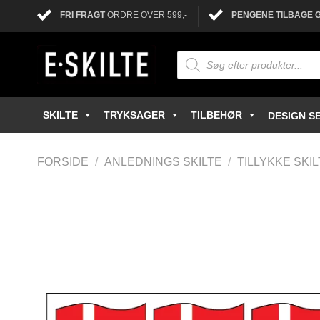
FRI FRAGT
ORDRE OVER 599,-
PENGENE TILBAGE 
SKILTE
TRYKSAGER
TILBEHØR
DESIGN SE
FORSIDE
/
ANLEDNINGS SKILTE
/
TILLYKKE SKI