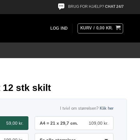
BRUG FOR HJÆLP?
CHAT 24/7
KURV /
0,00
KR.
LOG IND
 12 stk skilt
I tvivl om størrelsen?
Klik her
59,00 kr.
A4 = 21 x 29,7 cm.
109,00 kr.