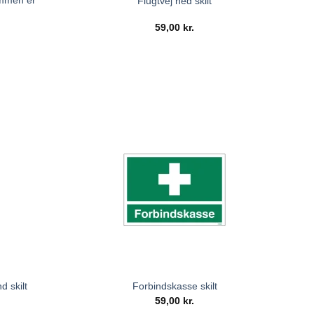
ommen er
Flugtvej ned skilt
59,00
kr.
d skilt
Forbindskasse skilt
59,00
kr.