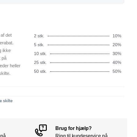
af det
2 stk.
10%
erabat.
5 stk.
20%
g ikke
10 stk.
30%
t på
25 stk.
40%
æder heller
50 stk.
50%
kilte.
e skilte
Brug for hjælp?
 på
Ring til kundeservice på