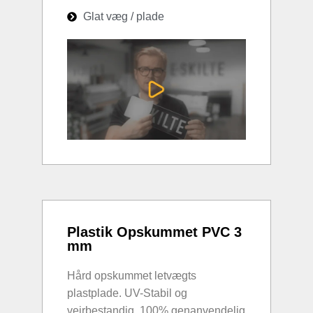
Glat væg / plade
Plastik Opskummet PVC 3
mm
Hård opskummet letvægts
plastplade. UV-Stabil og
vejrbestandig. 100% genanvendelig