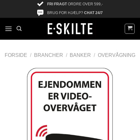
FRI FRAGT
ORDRE OVER 599,-
BRUG FOR HJÆLP?
CHAT 24/7
FORSIDE
/
BRANCHER
/
BANKER
/
OVERVÅGNING