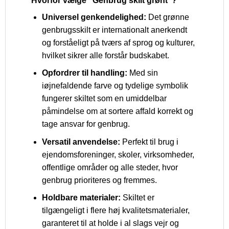
Hvorfor vælge “Genbrug skilt grønt”?
Universel genkendelighed:
Det grønne
genbrugsskilt er internationalt anerkendt
og forståeligt på tværs af sprog og kulturer,
hvilket sikrer alle forstår budskabet.
Opfordrer til handling:
Med sin
iøjnefaldende farve og tydelige symbolik
fungerer skiltet som en umiddelbar
påmindelse om at sortere affald korrekt og
tage ansvar for genbrug.
Versatil anvendelse:
Perfekt til brug i
ejendomsforeninger, skoler, virksomheder,
offentlige områder og alle steder, hvor
genbrug prioriteres og fremmes.
Holdbare materialer:
Skiltet er
tilgængeligt i flere høj kvalitetsmaterialer,
garanteret til at holde i al slags vejr og