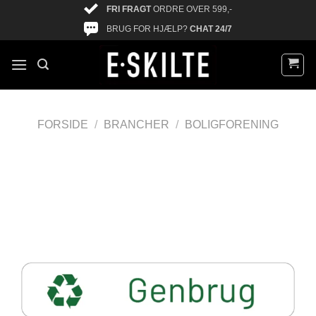
FRI FRAGT
ORDRE OVER 599,-
BRUG FOR HJÆLP?
CHAT 24/7
FORSIDE
/
BRANCHER
/
BOLIGFORENING