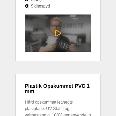
Skiltespyd
Plastik Opskummet PVC 1
mm
Hård opskummet letvægts
plastplade. UV-Stabil og
vejrbestandig. 100% genanvendelig