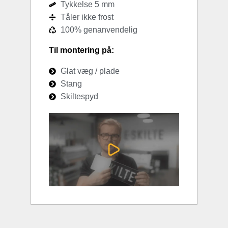
Tykkelse 5 mm
Tåler ikke frost
100% genanvendelig
Til montering på:
Glat væg / plade
Stang
Skiltespyd