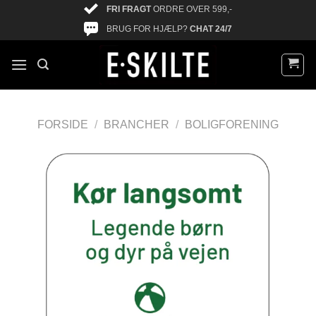
FRI FRAGT
ORDRE OVER 599,-
BRUG FOR HJÆLP?
CHAT 24/7
FORSIDE
/
BRANCHER
/
BOLIGFORENING