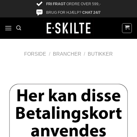
FRI FRAGT
ORDRE OVER 599,-
BRUG FOR HJÆLP?
CHAT 24/7
FORSIDE
/
BRANCHER
/
BUTIKKER