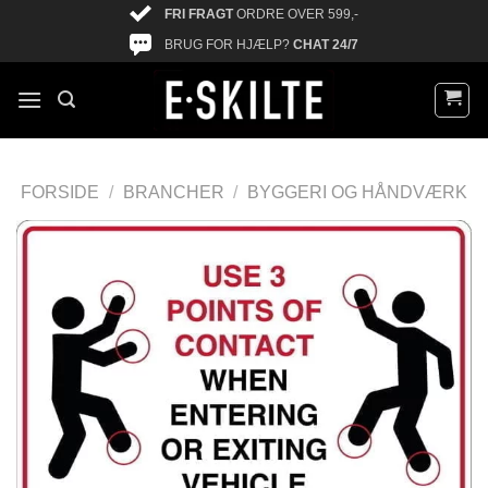
FRI FRAGT
ORDRE OVER 599,-
BRUG FOR HJÆLP?
CHAT 24/7
FORSIDE
/
BRANCHER
/
BYGGERI OG HÅNDVÆRK