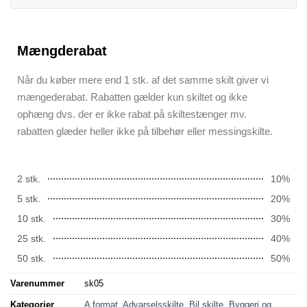
Mængderabat
Når du køber mere end 1 stk. af det samme skilt giver vi
mængederabat. Rabatten gælder kun skiltet og ikke
ophæng dvs. der er ikke rabat på skiltestænger mv.
rabatten glæder heller ikke på tilbehør eller messingskilte.
2 stk.
10%
5 stk.
20%
10 stk.
30%
25 stk.
40%
50 stk.
50%
Varenummer
sk05
Kategorier
A format
,
Advarselsskilte
,
Bil skilte
,
Byggeri og