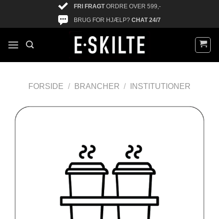
FRI FRAGT
ORDRE OVER 599,-
BRUG FOR HJÆLP?
CHAT 24/7
FORSIDE
/
BRANCHER
/
INSTITUTIONER