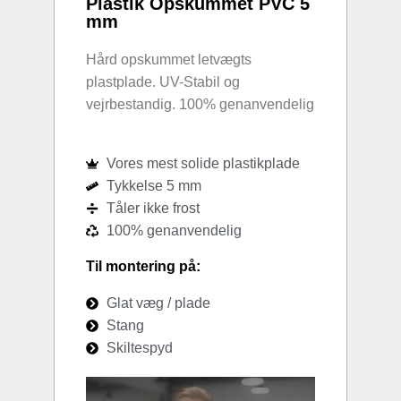
Plastik Opskummet PVC 5
mm
Hård opskummet letvægts
plastplade. UV-Stabil og
vejrbestandig. 100% genanvendelig
Vores mest solide plastikplade
Tykkelse 5 mm
Tåler ikke frost
100% genanvendelig
Til montering på:
Glat væg / plade
Stang
Skiltespyd