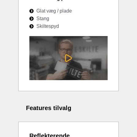
Glat væg / plade
Stang
Skiltespyd
Features tilvalg
Reflekterende