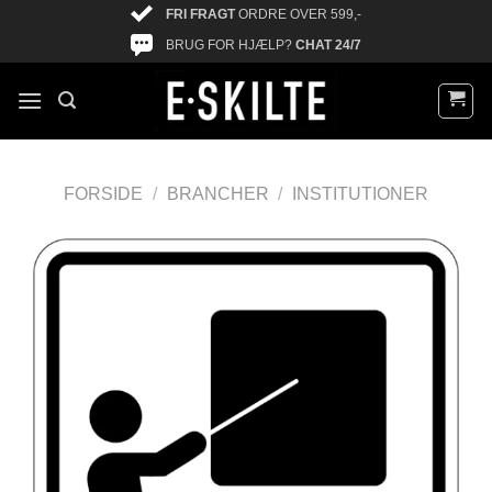
FRI FRAGT
ORDRE OVER 599,-
BRUG FOR HJÆLP?
CHAT 24/7
FORSIDE
/
BRANCHER
/
INSTITUTIONER