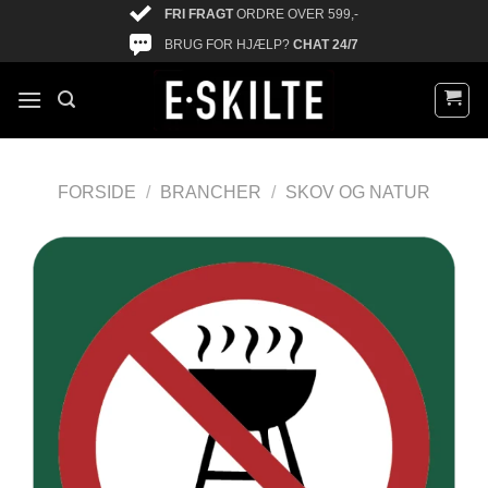
FRI FRAGT
ORDRE OVER 599,-
BRUG FOR HJÆLP?
CHAT 24/7
FORSIDE
/
BRANCHER
/
SKOV OG NATUR