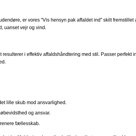
udendøre, er vores “Vis hensyn pak affaldet ind” skilt fremstillet 
, uanset vejr og vind.
resulterer i effektiv affaldshåndtering med stil. Passer perfekt i
ed.
det lille skub mod ansvarlighed.
jøbevidsthed og ansvar.
 renere fællesskab.