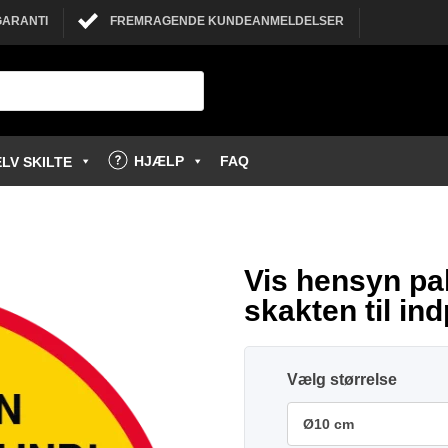
GARANTI
FREMRAGENDE KUNDEANMELDELSER
HJÆLP
FAQ
LV SKILTE
Vis hensyn pak
skakten til in
størrelse
Ø10 cm