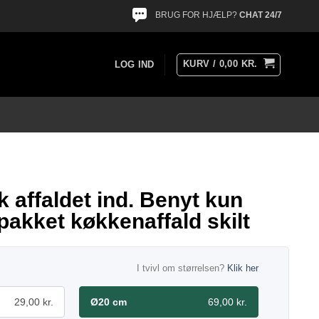
BRUG FOR HJÆLP?
CHAT 24/7
KURV /
0,00
KR.
LOG IND
 affaldet ind. Benyt kun
dpakket køkkenaffald skilt
I tvivl om størrelsen?
Klik her
29,00 kr.
Ø20 cm
69,00 kr.