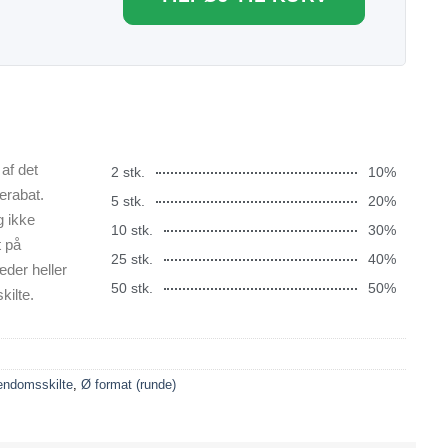
af det
2 stk.
10%
erabat.
5 stk.
20%
g ikke
10 stk.
30%
t på
25 stk.
40%
æder heller
50 stk.
50%
kilte.
endomsskilte
,
Ø format (runde)