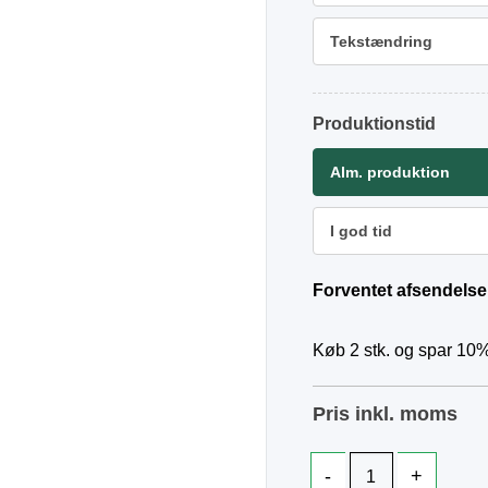
Tekstændring
Produktionstid
Alm. produktion
I god tid
Forventet afsendelse
Køb 2 stk. og spar 10%
Pris inkl. moms