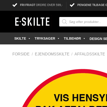
FRI FRAGT
ORDRE OVER 599,-
PENGENE TILBAGE 
SKILTE
TRYKSAGER
TILBEHØR
DESIGN SE
FORSIDE
/
EJENDOMSSKILTE
/
AFFALDSSKILTE