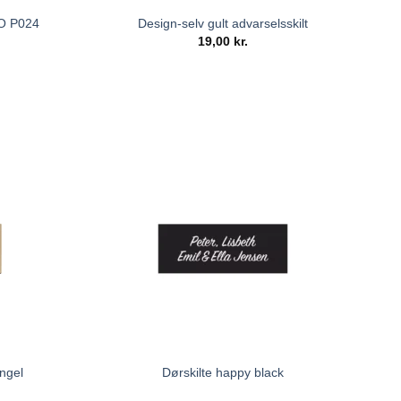
ISO P024
Design-selv gult advarselsskilt
19,00
kr.
ngel
Dørskilte happy black