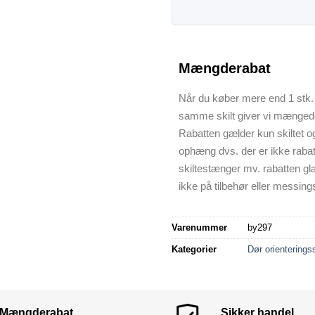
Mængderabat
Når du køber mere end 1 stk. 
samme skilt giver vi mænged
Rabatten gælder kun skiltet o
ophæng dvs. der er ikke raba
skiltestænger mv. rabatten gl
ikke på tilbehør eller messings
Varenummer
by297
Kategorier
Dør orienteringss
Mængderabat
Sikker handel