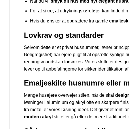
Når du vil
smyk dit hus med nyt elegant hus
For at sikre, at udrykningskøretøjer kan finde di
Hvis du ønsker at opgradere fra gamle
emaljesk
Lovkrav og standarder
Selvom dette er et privat husnummer, læner principp
Boligregistret) har ejere pligt til at opsætte synli
redningsmandskab forsinkes. Vores skilte er designe
lever op til anbefalingerne for sikker identifikation
Emaljeskilte husnumre eller 
Mange husejere overvejer stilen, når de skal
desig
løsninger i aluminium og akryl ofte en skarpere finish
fra metal, er vores løsning ideel. Det giver et rent,
modern akryl
stil eller gå efter det mere traditionell