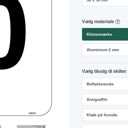
50 x 50 cm.
materiale
?
Klistermærke
Aluminium 2 mm
tilvalg
Reflekterende
Antigraffiti
Klæb på forside