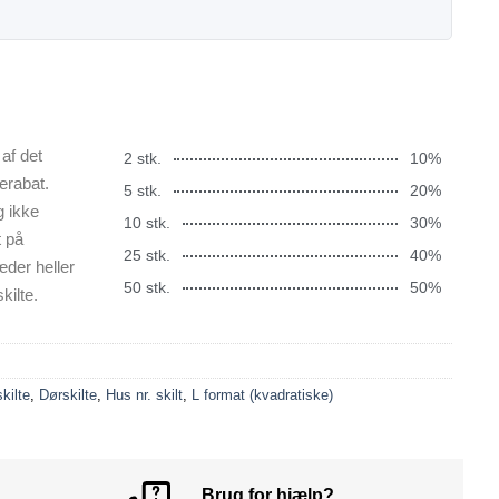
af det
2 stk.
10%
erabat.
5 stk.
20%
g ikke
10 stk.
30%
t på
25 stk.
40%
æder heller
50 stk.
50%
kilte.
kilte
,
Dørskilte
,
Hus nr. skilt
,
L format (kvadratiske)
Brug for hjælp?