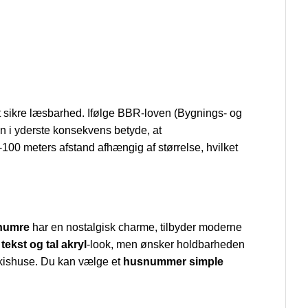
at sikre læsbarhed. Ifølge BBR-loven (Bygnings- og
an i yderste konsekvens betyde, at
-100 meters afstand afhængig af størrelse, hvilket
snumre
har en nostalgisk charme, tilbyder moderne
ekst og tal akryl
-look, men ønsker holdbarheden
funkishuse. Du kan vælge et
husnummer simple