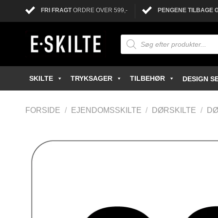
FRI FRAGT
ORDRE OVER 599,-
PENGENE TILBAGE 
SKILTE
TRYKSAGER
TILBEHØR
DESIGN SE
FORSIDE
/
EJENDOMSSKILTE
/
DØRSKILTE
/
DØ