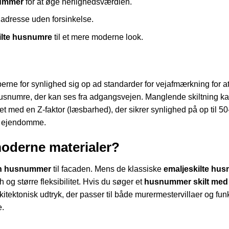
nummer
for at øge herlighedsværdien.
n adresse uden forsinkelse.
ilte husnumre
til et mere moderne look.
erne for synlighed sig op ad standarder for vejafmærkning for 
ge husnumre, der kan ses fra adgangsvejen. Manglende skiltning k
t med en Z-faktor (læsbarhed), der sikrer synlighed på op til 50
 af ejendomme.
moderne materialer?
n husnummer
til facaden. Mens de klassiske
emaljeskilte hu
 og større fleksibilitet. Hvis du søger et
husnummer skilt med t
 arkitektonisk udtryk, der passer til både murermestervillaer og 
e.