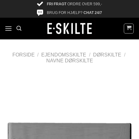
FRI FRAGT
ORDRE OVER 599,-
BRUG FOR HJÆLP?
CHAT 24/7
FORSIDE
/
EJENDOMSSKILTE
/
DØRSKILTE
/
NAVNE DØRSKILTE