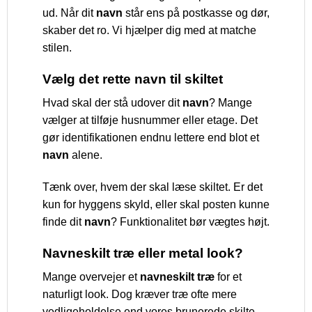
ud. Når dit
navn
står ens på postkasse og dør,
skaber det ro. Vi hjælper dig med at matche
stilen.
Vælg det rette navn til skiltet
Hvad skal der stå udover dit
navn
? Mange
vælger at tilføje husnummer eller etage. Det
gør identifikationen endnu lettere end blot et
navn
alene.
Tænk over, hvem der skal læse skiltet. Er det
kun for hyggens skyld, eller skal posten kunne
finde dit
navn
? Funktionalitet bør vægtes højt.
Navneskilt træ eller metal look?
Mange overvejer et
navneskilt træ
for et
naturligt look. Dog kræver træ ofte mere
vedligeholdelse end vores brunerede skilte.