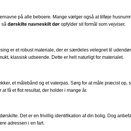
ternavne på alle beboere. Mange vælger også at tilføje husnumme
, så
dørskilte navneskilt dør
opfylder sit formål som vejviser.
Messing er et robust materiale, der er særdeles velegnet til ude
mukt, klassisk udseende. Dette er helt naturligt for materialet.
kker, et målebånd og et vaterpas. Sørg for at måle præcist op, så 
 få et flot resultat, der holder i mange år.
ørskilte. Det er en frivillig identifikation af din bolig. Dog anbef
re adressen i en fart.