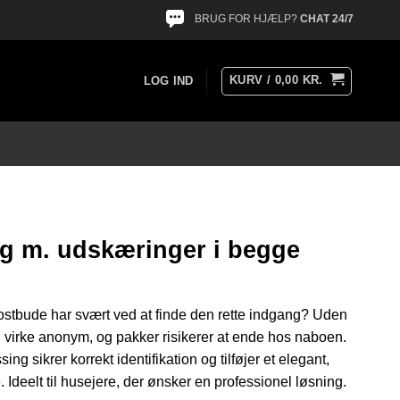
BRUG FOR HJÆLP?
CHAT 24/7
KURV /
0,00
KR.
LOG IND
ng m. udskæringer i begge
postbude har svært ved at finde den rette indgang? Uden
ig virke anonym, og pakker risikerer at ende hos naboen.
ing sikrer korrekt identifikation og tilføjer et elegant,
. Ideelt til husejere, der ønsker en professionel løsning.