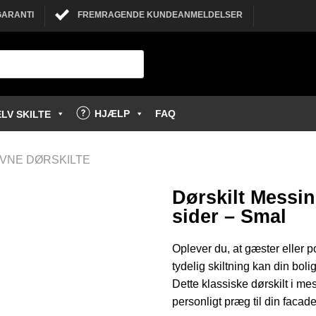
GARANTI
FREMRAGENDE KUNDEANMELDELSER
HJÆLP
FAQ
LV SKILTE
VNE DØRSKILTE
Dørskilt Messi
sider – Smal
Oplever du, at gæster eller 
tydelig skiltning kan din bol
Dette klassiske dørskilt i mess
personligt præg til din facade