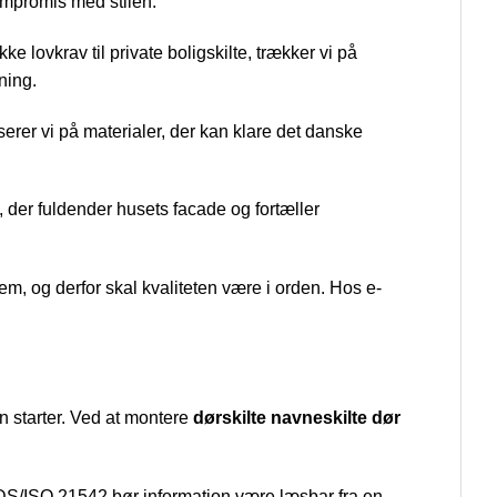
ompromis med stilen.
kke lovkrav til private boligskilte, trækker vi på
dning.
serer vi på materialer, der kan klare det danske
, der fuldender husets facade og fortæller
em, og derfor skal kvaliteten være i orden. Hos e-
en starter. Ved at montere
dørskilte navneskilte dør
 DS/ISO 21542 bør information være læsbar fra en