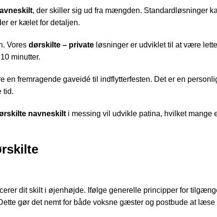
navneskilt
, der skiller sig ud fra mængden. Standardløsninger ka
er er kælet for detaljen.
en. Vores
dørskilte – private
løsninger er udviklet til at være let
10 minutter.
 en fremragende gaveidé til indflytterfesten. Det er en person
tid.
ørskilte navneskilt
i messing vil udvikle patina, hvilket mange
rskilte
cerer dit skilt i øjenhøjde. Ifølge generelle principper for tilgæ
 Dette gør det nemt for både voksne gæster og postbude at læse