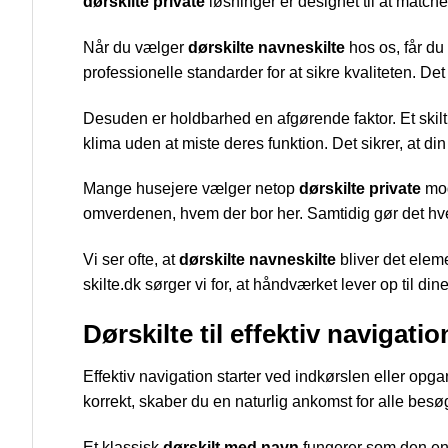
dørskilte private
løsninger er designet til at match
Når du vælger
dørskilte navneskilte
hos os, får du 
professionelle standarder for at sikre kvaliteten. Det 
Desuden er holdbarhed en afgørende faktor. Et skilt 
klima uden at miste deres funktion. Det sikrer, at di
Mange husejere vælger netop
dørskilte private
mod
omverdenen, hvem der bor her. Samtidig gør det hverda
Vi ser ofte, at
dørskilte navneskilte
bliver det elem
skilte.dk sørger vi for, at håndværket lever op til din
Dørskilte til effektiv navigatio
Effektiv navigation starter ved indkørslen eller opga
korrekt, skaber du en naturlig ankomst for alle bes
Et klassisk
dørskilt med navn
fungerer som den end