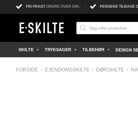
FRI FRAGT
ORDRE OVER 599,-
PENGENE TILBAGE 
SKILTE
TRYKSAGER
TILBEHØR
DESIGN SE
FORSIDE
/
EJENDOMSSKILTE
/
DØRSKILTE
/
NA