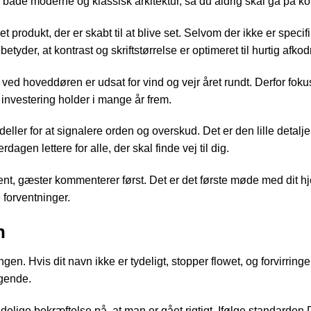
e både moderne og klassisk arkitektur, så du aldrig skal gå på k
et produkt, der er skabt til at blive set. Selvom der ikke er specifi
betyder, at kontrast og skriftstørrelse er optimeret til hurtig afko
ved hoveddøren er udsat for vind og vejr året rundt. Derfor foku
n investering holder i mange år frem.
eller for at signalere orden og overskud. Det er den lille detalje
gen lettere for alle, der skal finde vej til dig.
ent, gæster kommenterer først. Det er det første møde med dit hj
e forventninger.
n
ngen. Hvis dit navn ikke er tydeligt, stopper flowet, og forvirring
øgende.
elige bekræftelse på, at man er gået rigtigt. Ifølge standarden