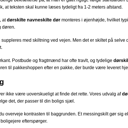
sk, at teksten skal kunne læses tydeligt fra 1-2 meters afstand.
, at
dørskilte navneskilte dør
monteres i øjenhøjde, hvilket typi
g døren.
n
suppleres med skiltning ved vejen. Men det er skiltet på selve 
t.
rkant. Postbude og fragtmænd har ofte travlt, og tydelige
dørski
 turen til pakkeshoppen efter en pakke, der burde være leveret h
ng
ver ikke være uoverskueligt at finde det rette. Vores udvalg af
dø
ge det, der passer til din boligs sjæl.
 du overveje kontrasten til baggrunden. Et messingskilt gør sig e
boligejere efterspørger.