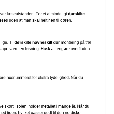
ver læseafstanden. For et almindeligt
dørskilte
ses uden at man skal helt hen til døren.
lige. Til
dørskilte navneskilt dør
montering på træ
gstape være en løsning. Husk at rengøre overfladen
dere husnummeret for ekstra tydelighed. Når du
e skørt i solen, holder metallet i mange år. Når du
ed tiden, hvilket passer godt til den nordiske