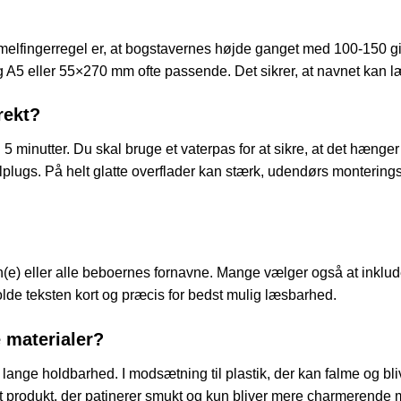
elfingerregel er, at bogstavernes højde ganget med 100-150 gi
A5 eller 55×270 mm ofte passende. Det sikrer, at navnet kan læ
rekt?
5 minutter. Du skal bruge et vaterpas for at sikre, at det hænger 
lplugs. På helt glatte overflader kan stærk, udendørs monterin
vn(e) eller alle beboernes fornavne. Mange vælger også at inklu
 holde teksten kort og præcis for bedst mulig læsbarhed.
 materialer?
ange holdbarhed. I modsætning til plastik, der kan falme og bliv
t produkt, der patinerer smukt og kun bliver mere charmerende m