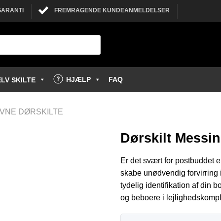
GARANTI
FREMRAGENDE KUNDEANMELDELSER
HJÆLP
FAQ
LV SKILTE
VNE DØRSKILTE
Dørskilt Messi
Er det svært for postbuddet e
skabe unødvendig forvirring i
tydelig identifikation af din 
og beboere i lejlighedskompl