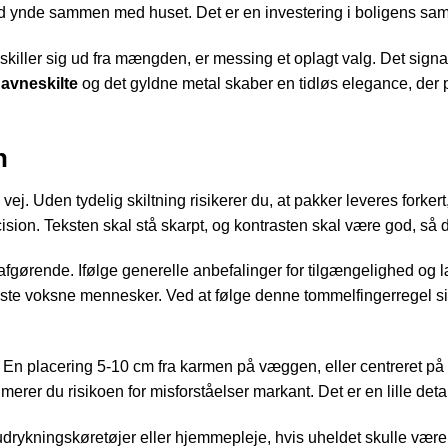
ed ynde sammen med huset. Det er en investering i boligens sam
skiller sig ud fra mængden, er messing et oplagt valg. Det signale
navneskilte
og det gyldne metal skaber en tidløs elegance, der 
n
 vej. Uden tydelig skiltning risikerer du, at pakker leveres forker
ision. Teksten skal stå skarpt, og kontrasten skal være god, så
afgørende. Ifølge generelle anbefalinger for tilgængelighed og 
leste voksne mennesker. Ved at følge denne tommelfingerregel sikr
. En placering 5-10 cm fra karmen på væggen, eller centreret på
merer du risikoen for misforståelser markant. Det er en lille deta
drykningskøretøjer eller hjemmepleje, hvis uheldet skulle være u