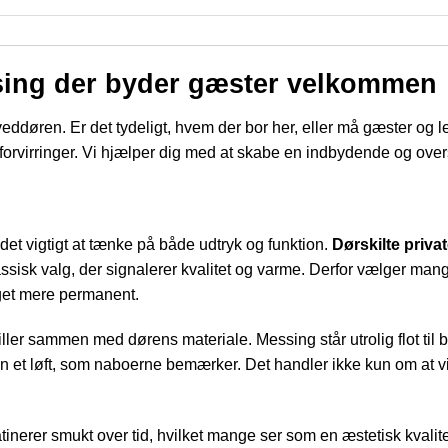
essing der byder gæster velkommen
oveddøren. Er det tydeligt, hvem der bor her, eller må gæster og l
forvirringer. Vi hjælper dig med at skabe en indbydende og ove
r det vigtigt at tænke på både udtryk og funktion.
Dørskilte priva
assisk valg, der signalerer kvalitet og varme. Derfor vælger man
oget mere permanent.
ller sammen med dørens materiale. Messing står utrolig flot til b
en et løft, som naboerne bemærker. Det handler ikke kun om at v
inerer smukt over tid, hvilket mange ser som en æstetisk kvalitet.