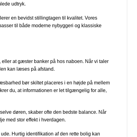
lede udtryk.
rer en bevidst stillingtagen til kvalitet. Vores
passer til både moderne nybyggeri og klassiske
t, eller at gæster banker på hos naboen. Når vi taler
 den kan læses på afstand.
læsbarhed bør skiltet placeres i en højde på mellem
er du, at informationen er let tilgængelig for alle,
 selve døren, skaber ofte den bedste balance. Når
lje med stor effekt i hverdagen.
de. Hurtig identifikation af den rette bolig kan