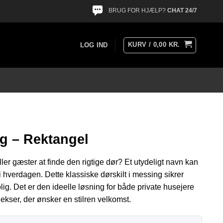
BRUG FOR HJÆLP?
CHAT 24/7
KURV /
0,00
KR.
LOG IND
ng – Rektangel
ller gæster at finde den rigtige dør? Et utydeligt navn kan
 hverdagen. Dette klassiske dørskilt i messing sikrer
bolig. Det er den ideelle løsning for både private husejere
ekser, der ønsker en stilren velkomst.