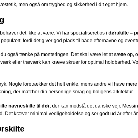
m æstetik, men også om tryghed og sikkerhed i dit eget hjem.
ng
 behøver det ikke at være. Vi har specialiseret os i
dørskilte – p
 populært, fordi det giver god plads til både efternavne og even
l du også tænke på monteringen. Det skal være let at sætte op, og
rk eller træværk kan kræve skruer for optimal holdbarhed. Vores
tryk. Nogle foretrækker det helt enkle, mens andre vil have mere 
 løsning, der matcher din personlige smag og boligens arkitektur.
lte navneskilte til dør
, der kan modstå det danske vejr. Messing
 Det kræver minimal vedligeholdelse og ser godt ud år efter år
rskilte