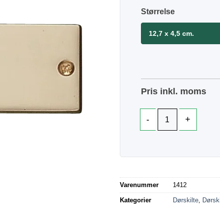
Størrelse
12,7 x 4,5 cm.
Pris inkl. moms
Varenummer
1412
Kategorier
Dørskilte
,
Dørski