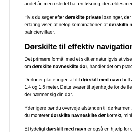
andet år, men i stedet har en løsning, der ældes m
Hvis du søger efter
dørskilte private
løsninger, der 
erfaring viser, at netop kombinationen af
dørskilte 
patriciervillaer.
Dørskilte til effektiv navigatio
Det primære formål med et skilt er naturligvis at vise
om
dørskilte navneskilte dør
, handler det om præc
Derfor er placeringen af dit
dørskilt med navn
helt 
1,4 og 1,6 meter. Dette svarer til øjenhøjde for de f
der nærmer sig din dør.
Yderligere bør du overveje afstanden til dørkarmen
du monterer
dørskilte navneskilte dør
korrekt, mini
Et tydeligt
dørskilt med navn
er også en hjælp for u