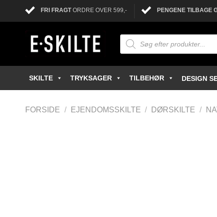
FRI FRAGT
ORDRE OVER 599,-
PENGENE TILBAGE 
SKILTE
TRYKSAGER
TILBEHØR
DESIGN SE
FORSIDE
/
EJENDOMSSKILTE
/
DØRSKILTE
/
NA