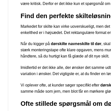
være kritisk. Derfor er det ikke kun et spørgsmål o
Find den perfekte skilteløsni
Markedet for skilte kan virke uoverskueligt, men det
enkelthed er i højsædet. Det rektangulære format er
Når du kigger på
dørskilte navneskilte til dør
, ska
stærk monteringstape ofte klare opgaven, mens murvæ
håndtere, så du hurtigt kan få glæde af dit nye skilt.
Imidlertid er det ikke alle, der ønsker det samme ud
variation i ønsker. Det vigtigste er, at du finder en
Vi oplever ofte, at kunder søger specifikt efter
dørski
samme måde som jern, men blot får en mørkere glød.
Ofte stillede spørgsmål om dø