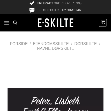
FRI FRAGT
ORDRE OVER 599,-
BRUG FOR HJÆLP?
CHAT 24/7
FORSIDE
/
EJENDOMSSKILTE
/
DØRSKILTE
/
NAVNE DØRSKILTE