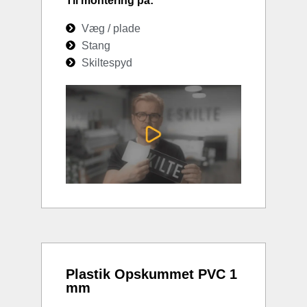
Til montering på:
Væg / plade
Stang
Skiltespyd
Plastik Opskummet PVC 1
mm