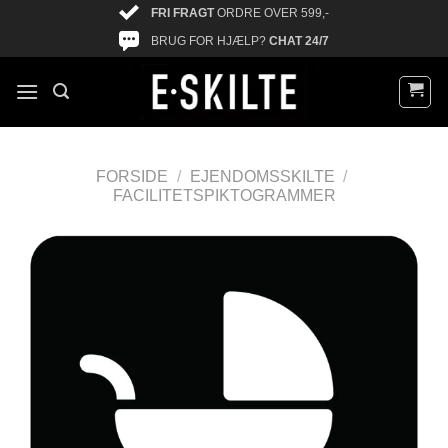
FRI FRAGT
ORDRE OVER 599,-
BRUG FOR HJÆLP?
CHAT 24/7
FORSIDE
/
EJENDOMSSKILTE
/
FACILITETSPIKTOGRAMMER