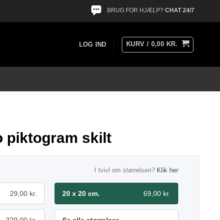
BRUG FOR HJÆLP?
CHAT 24/7
KURV /
0,00
KR.
LOG IND
 piktogram skilt
I tvivl om størrelsen?
Klik her
29,00 kr.
20 x 20 cm.
69,00 kr.