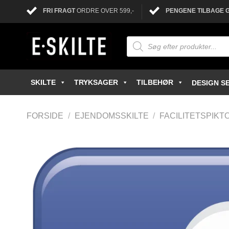
FRI FRAGT
ORDRE OVER 599,-
PENGENE TILBAGE 
SKILTE
TRYKSAGER
TILBEHØR
DESIGN SE
FORSIDE
/
EJENDOMSSKILTE
/
FACILITETSPIK