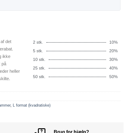
af det
2 stk.
10%
erabat.
5 stk.
20%
g ikke
10 stk.
30%
t på
25 stk.
40%
æder heller
50 stk.
50%
kilte.
rammer
,
L format (kvadratiske)
Brug for hjælp?