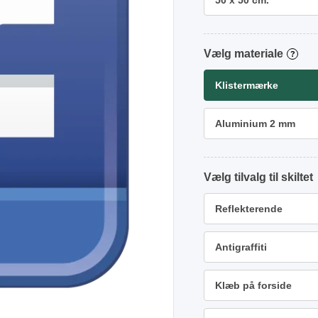
50 x 50 cm.
materiale
?
Klistermærke
Aluminium 2 mm
tilvalg
Reflekterende
Antigraffiti
Klæb på forside