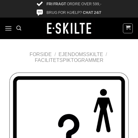
FRI FRAGT
ORDRE OVER 599,-
BRUG FOR HJÆLP?
CHAT 24/7
FORSIDE
/
EJENDOMSSKILTE
/
FACILITETSPIKTOGRAMMER