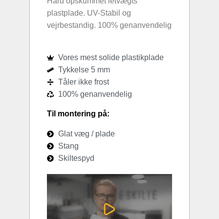
Hård opskummet letvægts
plastplade. UV-Stabil og
vejrbestandig. 100% genanvendelig
Vores mest solide plastikplade
Tykkelse 5 mm
Tåler ikke frost
100% genanvendelig
Til montering på:
Glat væg / plade
Stang
Skiltespyd