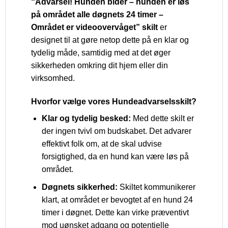
“Advarsel! Hunden bider – hunden er løs
på området alle døgnets 24 timer –
Området er videoovervåget” skilt
er
designet til at gøre netop dette på en klar og
tydelig måde, samtidig med at det øger
sikkerheden omkring dit hjem eller din
virksomhed.
Hvorfor vælge vores Hundeadvarselsskilt?
Klar og tydelig besked:
Med dette skilt er
der ingen tvivl om budskabet. Det advarer
effektivt folk om, at de skal udvise
forsigtighed, da en hund kan være løs på
området.
Døgnets sikkerhed:
Skiltet kommunikerer
klart, at området er bevogtet af en hund 24
timer i døgnet. Dette kan virke præventivt
mod uønsket adgang og potentielle