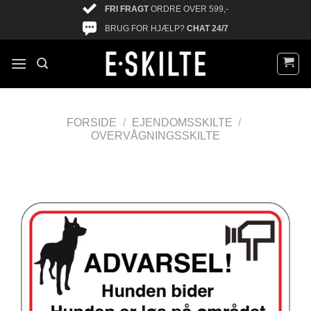
FRI FRAGT
ORDRE OVER 599,-
BRUG FOR HJÆLP?
CHAT 24/7
FORSIDE
/
EJENDOMSSKILTE
/
OVERVÅGNINGSSKILTE