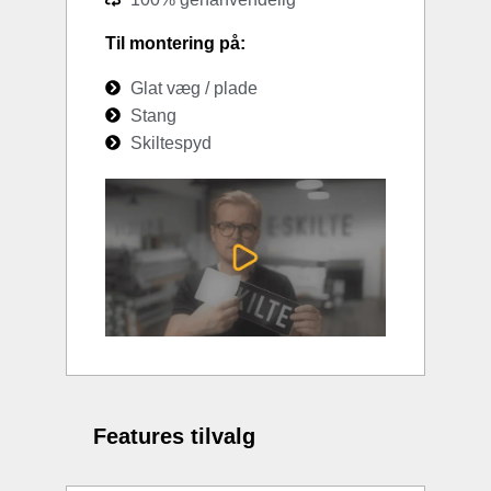
Til montering på:
Glat væg / plade
Stang
Skiltespyd
Features tilvalg