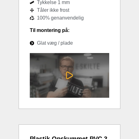
Tykkelse 1 mm
Tåler ikke frost
100% genanvendelig
Til montering på:
Glat væg / plade
Plastik Opskummet PVC 3