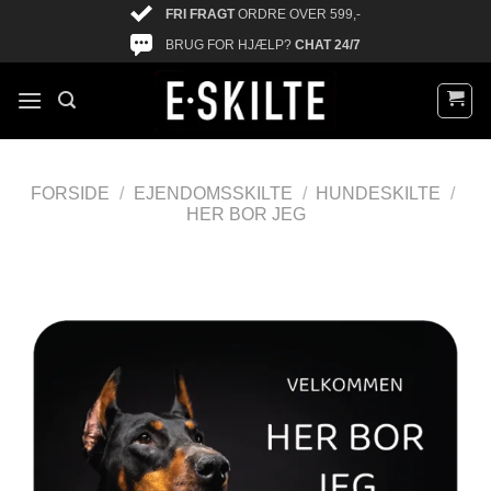
FRI FRAGT
ORDRE OVER 599,-
BRUG FOR HJÆLP?
CHAT 24/7
FORSIDE
/
EJENDOMSSKILTE
/
HUNDESKILTE
/
HER BOR JEG