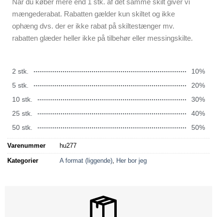
Når du køber mere end 1 stk. af det samme skilt giver vi
mængederabat. Rabatten gælder kun skiltet og ikke
ophæng dvs. der er ikke rabat på skiltestænger mv.
rabatten glæder heller ikke på tilbehør eller messingskilte.
2 stk.
10%
5 stk.
20%
10 stk.
30%
25 stk.
40%
50 stk.
50%
Varenummer
hu277
Kategorier
A format (liggende)
,
Her bor jeg