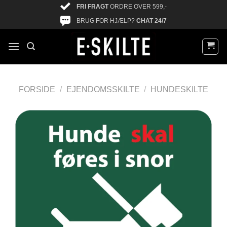
FRI FRAGT
ORDRE OVER 599,-
BRUG FOR HJÆLP?
CHAT 24/7
FORSIDE
/
EJENDOMSSKILTE
/
HUNDESKILTE