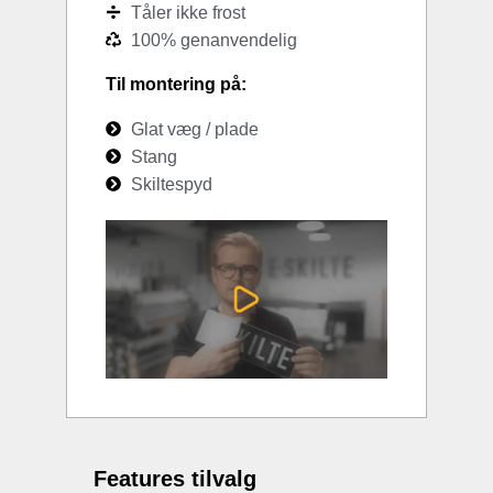
Tåler ikke frost
100% genanvendelig
Til montering på:
Glat væg / plade
Stang
Skiltespyd
Features tilvalg