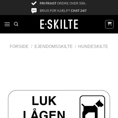
FRI FRAGT
ORDRE OVER 599,-
BRUG FOR HJÆLP?
CHAT 24/7
FORSIDE
/
EJENDOMSSKILTE
/
HUNDESKILTE