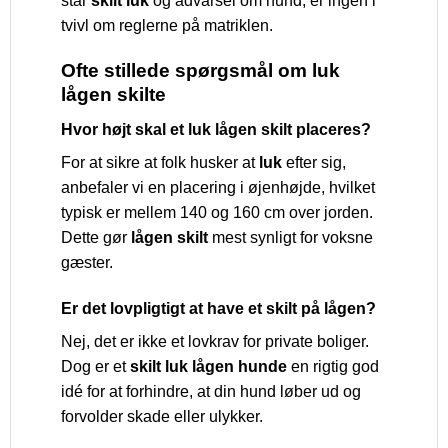
står
skilt luk
og advarsel om hund, er ingen i
tvivl om reglerne på matriklen.
Ofte stillede spørgsmål om luk
lågen skilte
Hvor højt skal et luk lågen skilt placeres?
For at sikre at folk husker at
luk
efter sig,
anbefaler vi en placering i øjenhøjde, hvilket
typisk er mellem 140 og 160 cm over jorden.
Dette gør
lågen skilt
mest synligt for voksne
gæster.
Er det lovpligtigt at have et skilt på lågen?
Nej, det er ikke et lovkrav for private boliger.
Dog er et
skilt luk lågen hunde
en rigtig god
idé for at forhindre, at din hund løber ud og
forvolder skade eller ulykker.