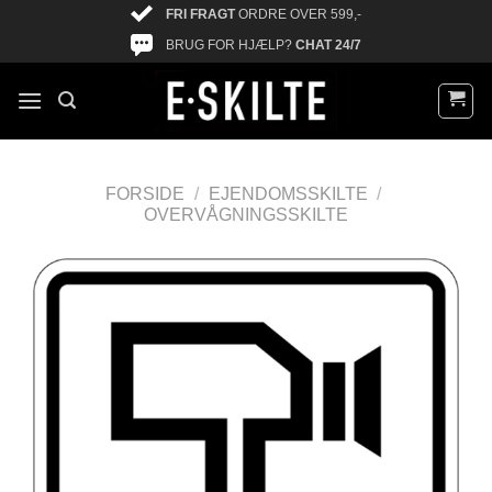
FRI FRAGT
ORDRE OVER 599,-
BRUG FOR HJÆLP?
CHAT 24/7
FORSIDE
/
EJENDOMSSKILTE
/
OVERVÅGNINGSSKILTE