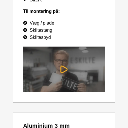
Til montering på:
Væg / plade
Skiltestang
Skiltespyd
Aluminium 3 mm