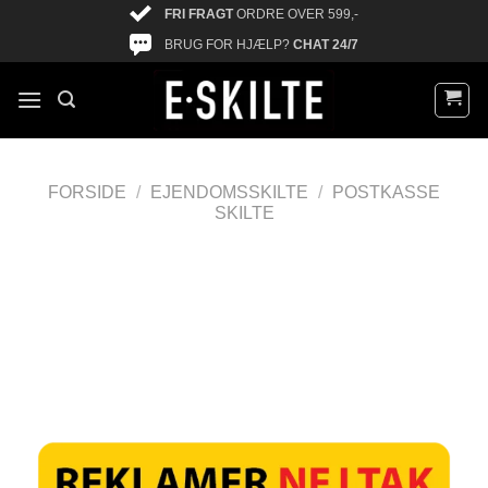
FRI FRAGT
ORDRE OVER 599,-
BRUG FOR HJÆLP?
CHAT 24/7
FORSIDE
/
EJENDOMSSKILTE
/
POSTKASSE
SKILTE