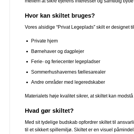
mellem at sikre ejerens interesser og samtidig byde
Hvor kan skiltet bruges?
Vores alsidige “Privat Legeplads” skilt er designet 
Private hjem
Børnehaver og dagplejer
Ferie- og feriecenter legepladser
Sommerhushavernes fællesarealer
Andre områder med legeredskaber
Materialets høje kvalitet sikrer, at skiltet kan modstå 
Hvad gør skiltet?
Med sit tydelige budskab opfordrer skiltet til ansv
til et sikkert spillemiljø. Skiltet er en visuel påmin