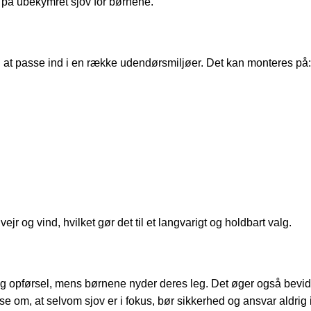
 på ubekymret sjov for børnene.
til at passe ind i en række udendørsmiljøer. Det kan monteres på:
vejr og vind, hvilket gør det til et langvarigt og holdbart valg.
arlig opførsel, mens børnene nyder deres leg. Det øger også bev
delse om, at selvom sjov er i fokus, bør sikkerhed og ansvar aldrig