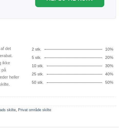
af det
2 stk.
10%
erabat.
5 stk.
20%
g ikke
10 stk.
30%
t på
25 stk.
40%
æder heller
50 stk.
50%
kilte.
ads skilte
,
Privat område skilte