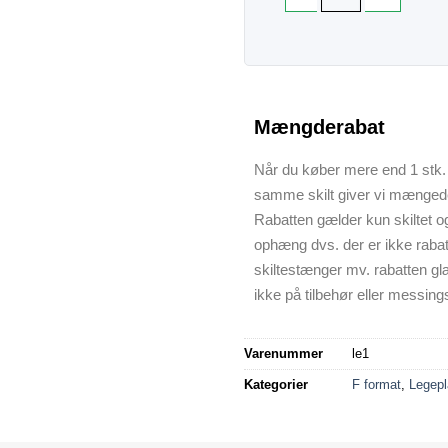
Mængderabat
Når du køber mere end 1 stk. 
samme skilt giver vi mænged
Rabatten gælder kun skiltet o
ophæng dvs. der er ikke raba
skiltestænger mv. rabatten gl
ikke på tilbehør eller messings
Varenummer
le1
Kategorier
F format
,
Legepl