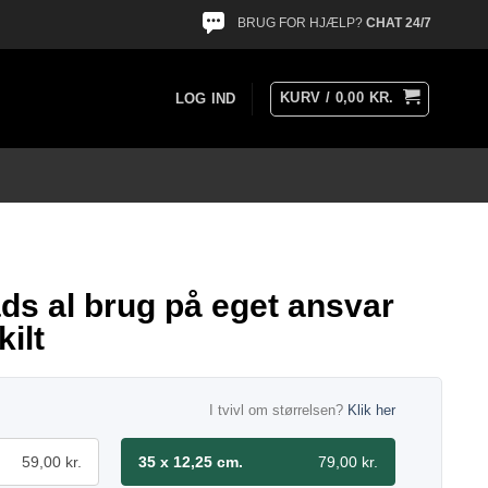
BRUG FOR HJÆLP?
CHAT 24/7
KURV /
0,00
KR.
LOG IND
ds al brug på eget ansvar
ilt
I tvivl om størrelsen?
Klik her
59,00 kr.
35 x 12,25 cm.
79,00 kr.