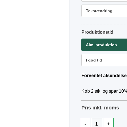
Tekstændring
Produktionstid
Alm. produktion
I god tid
Forventet afsendelse
Køb 2 stk. og spar 10%
Pris inkl. moms