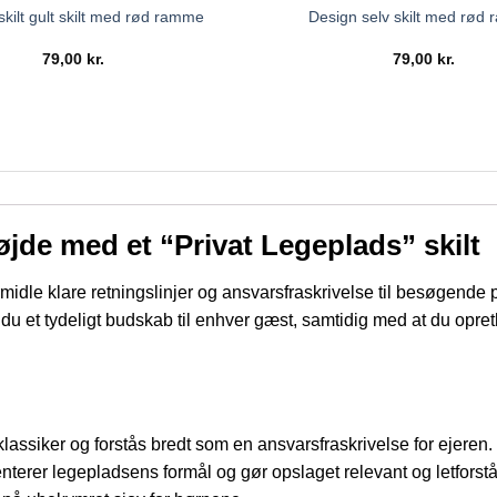
kilt gult skilt med rød ramme
Design selv skilt med rød
79,00
kr.
79,00
kr.
jde med et “Privat Legeplads” skilt
formidle klare retningslinjer og ansvarsfraskrivelse til besøge
 du et tydeligt budskab til enhver gæst, samtidig med at du opre
klassiker og forstås bredt som en ansvarsfraskrivelse for ejeren.
er legepladsens formål og gør opslaget relevant og letforståel