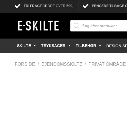
FRI FRAGT
ORDRE OVER 599,-
PENGENE TILBAGE 
SKILTE
TRYKSAGER
TILBEHØR
DESIGN SE
FORSIDE
/
EJENDOMSSKILTE
/
PRIVAT OMRÅDE 