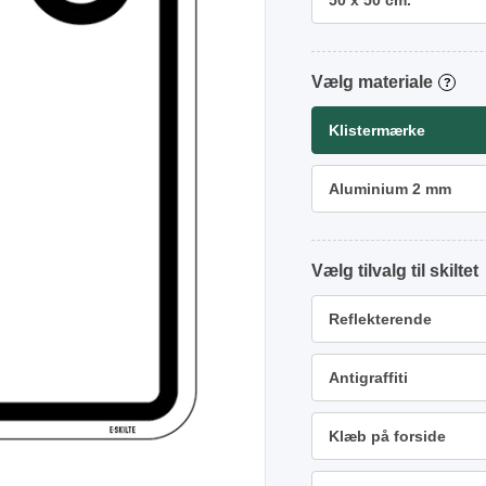
50 x 50 cm.
materiale
?
Klistermærke
Aluminium 2 mm
tilvalg
Reflekterende
Antigraffiti
Klæb på forside