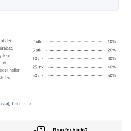
af det
2 stk.
10%
erabat.
5 stk.
20%
g ikke
10 stk.
30%
t på
25 stk.
40%
æder heller
50 stk.
50%
kilte.
tiske)
,
Toilet skilte
Brug for hjælp?