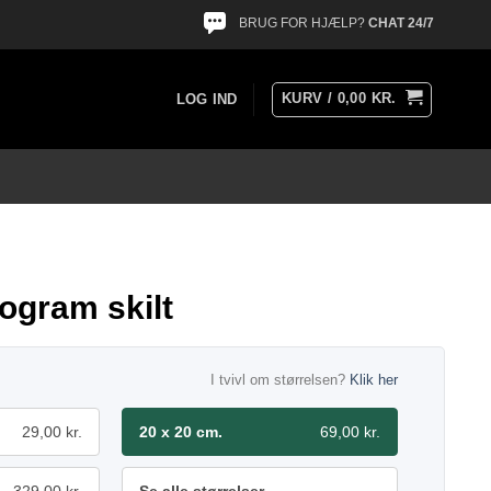
BRUG FOR HJÆLP?
CHAT 24/7
KURV /
0,00
KR.
LOG IND
ogram skilt
I tvivl om størrelsen?
Klik her
29,00 kr.
20 x 20 cm.
69,00 kr.