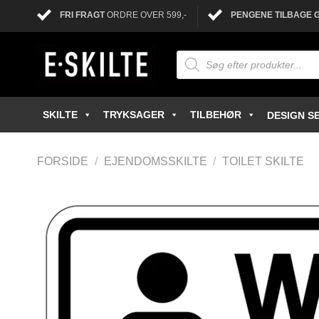
FRI FRAGT
ORDRE OVER 599,-
PENGENE TILBAGE 
SKILTE
TRYKSAGER
TILBEHØR
DESIGN SE
FORSIDE
/
EJENDOMSSKILTE
/
TOILET SKILTE