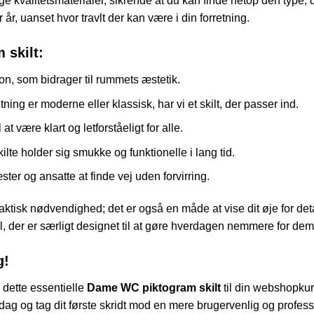
lige kvalitetsmaterialer, sikrende at du kan finde netop den type, 
r år, uanset hvor travlt der kan være i din forretning.
 skilt:
on, som bidrager til rummets æstetik.
ning er moderne eller klassisk, har vi et skilt, der passer ind.
t være klart og letforståeligt for alle.
kilte holder sig smukke og funktionelle i lang tid.
er og ansatte at finde vej uden forvirring.
aktisk nødvendighed; det er også en måde at vise dit øje for de
, der er særligt designet til at gøre hverdagen nemmere for dem, 
g!
 dette essentielle
Dame WC piktogram skilt
til din webshopkurv
 i dag og tag dit første skridt mod en mere brugervenlig og profe