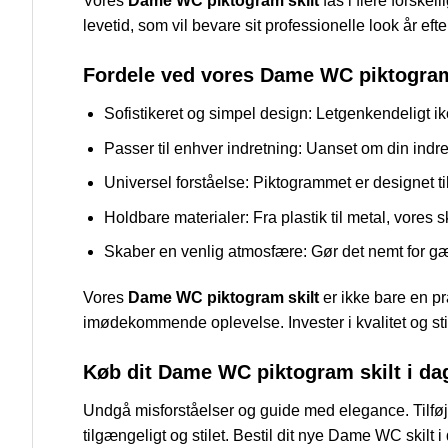
Vores
Dame WC piktogram skilt
fås i flere forskel
levetid, som vil bevare sit professionelle look år efte
Fordele ved vores Dame WC piktogram
Sofistikeret og simpel design: Letgenkendeligt ik
Passer til enhver indretning: Uanset om din indret
Universel forståelse: Piktogrammet er designet til a
Holdbare materialer: Fra plastik til metal, vores s
Skaber en venlig atmosfære: Gør det nemt for gæst
Vores
Dame WC piktogram skilt
er ikke bare en pr
imødekommende oplevelse. Invester i kvalitet og stil
Køb dit Dame WC piktogram skilt i da
Undgå misforståelser og guide med elegance. Tilføj
tilgængeligt og stilet. Bestil dit nye Dame WC skilt