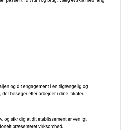
der passer til dit rum og brug. Vælg et skilt med lang
taljen og dit engagement i en tilgængelig og
der besøger eller arbejder i dine lokaler.
, og sikr dig at dit etablissement er venligt,
ssionelt præsenteret virksomhed.