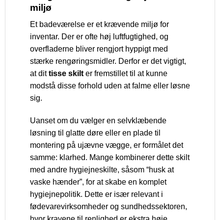
miljø
Et badeværelse er et krævende miljø for
inventar. Der er ofte høj luftfugtighed, og
overfladerne bliver rengjort hyppigt med
stærke rengøringsmidler. Derfor er det vigtigt,
at dit
tisse skilt
er fremstillet til at kunne
modstå disse forhold uden at falme eller løsne
sig.
Uanset om du vælger en selvklæbende
løsning til glatte døre eller en plade til
montering på ujævne vægge, er formålet det
samme: klarhed. Mange kombinerer dette skilt
med andre hygiejneskilte, såsom “husk at
vaske hænder”, for at skabe en komplet
hygiejnepolitik. Dette er især relevant i
fødevarevirksomheder og sundhedssektoren,
hvor kravene til renlighed er ekstra høje.