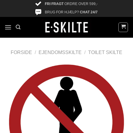
FRI FRAGT
ORDRE OVER 599,-
BRUG FOR HJÆLP?
CHAT 24/7
FORSIDE
/
EJENDOMSSKILTE
/
TOILET SKILTE