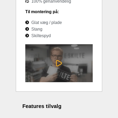
100% genanvendelig
Til montering på:
Glat væg / plade
Stang
Skiltespyd
Features tilvalg