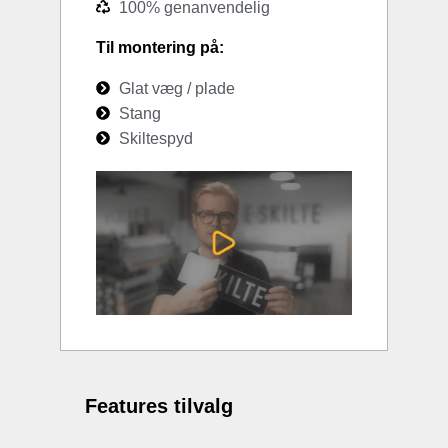
100% genanvendelig
Til montering på:
Glat væg / plade
Stang
Skiltespyd
Features tilvalg