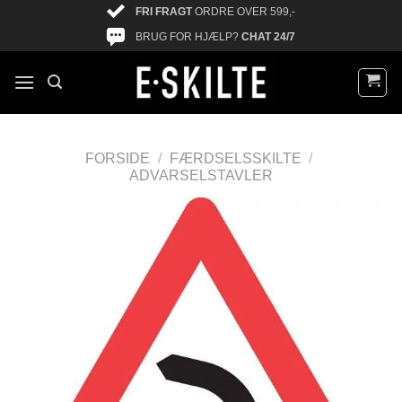
FRI FRAGT
ORDRE OVER 599,-
BRUG FOR HJÆLP?
CHAT 24/7
FORSIDE
/
FÆRDSELSSKILTE
/
ADVARSELSTAVLER