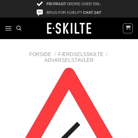
FRI FRAGT
ORDRE OVER 599,-
BRUG FOR HJÆLP?
CHAT 24/7
FORSIDE
/
FÆRDSELSSKILTE
/
ADVARSELSTAVLER